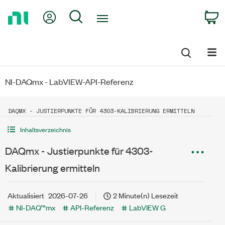
Return
My Account
Search
C
to
Home
Page
NI-DAQmx - LabVIEW-API-Referenz
DAQMX - JUSTIERPUNKTE FÜR 4303-KALIBRIERUNG ERMITTELN
Inhaltsverzeichnis
DAQmx - Justierpunkte für 4303-
Kalibrierung ermitteln
Aktualisiert
2026-07-26
2 Minute(n) Lesezeit
NI-DAQ™mx
API-Referenz
LabVIEW G