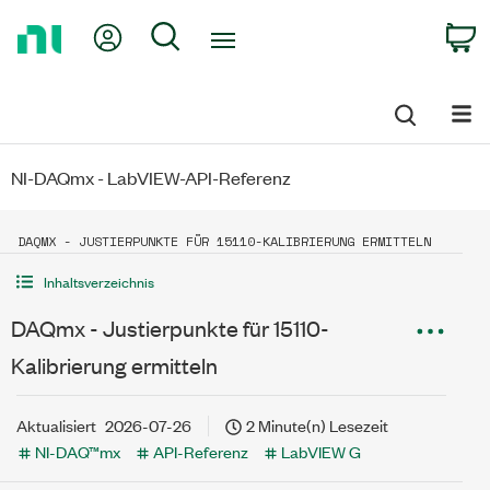
Return
My Account
Search
C
to
Home
Page
NI-DAQmx - LabVIEW-API-Referenz
DAQMX - JUSTIERPUNKTE FÜR 15110-KALIBRIERUNG ERMITTELN
Inhaltsverzeichnis
DAQmx - Justierpunkte für 15110-
Kalibrierung ermitteln
Aktualisiert
2026-07-26
2 Minute(n) Lesezeit
NI-DAQ™mx
API-Referenz
LabVIEW G