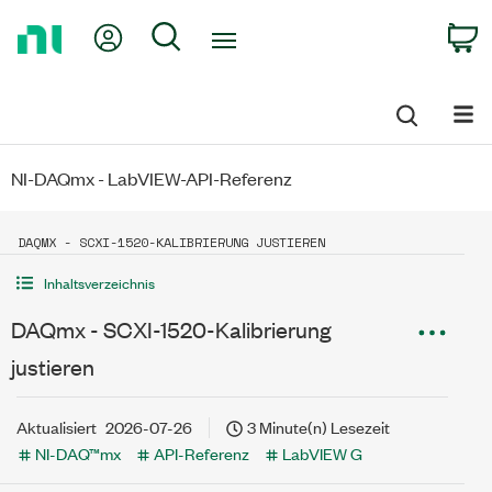
Return
My Account
Search
C
to
Home
Page
NI-DAQmx - LabVIEW-API-Referenz
DAQMX - SCXI-1520-KALIBRIERUNG JUSTIEREN
Inhaltsverzeichnis
DAQmx - SCXI-1520-Kalibrierung
justieren
Aktualisiert
2026-07-26
3 Minute(n) Lesezeit
NI-DAQ™mx
API-Referenz
LabVIEW G