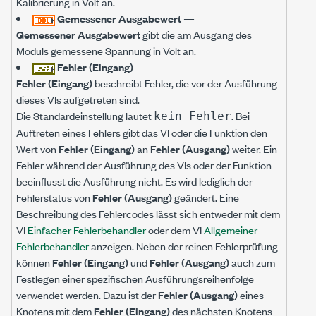
Kalibrierung in Volt an.
Gemessener Ausgabewert
—
Gemessener Ausgabewert
gibt die am Ausgang des
Moduls gemessene Spannung in Volt an.
Fehler (Eingang)
—
Fehler (Eingang)
beschreibt Fehler, die vor der Ausführung
dieses VIs aufgetreten sind.
Die Standardeinstellung lautet
. Bei
kein Fehler
Auftreten eines Fehlers gibt das VI oder die Funktion den
Wert von
Fehler (Eingang)
an
Fehler (Ausgang)
weiter. Ein
Fehler während der Ausführung des VIs oder der Funktion
beeinflusst die Ausführung nicht. Es wird lediglich der
Fehlerstatus von
Fehler (Ausgang)
geändert. Eine
Beschreibung des Fehlercodes lässt sich entweder mit dem
VI
Einfacher Fehlerbehandler
oder dem VI
Allgemeiner
Fehlerbehandler
anzeigen. Neben der reinen Fehlerprüfung
können
Fehler (Eingang)
und
Fehler (Ausgang)
auch zum
Festlegen einer spezifischen Ausführungsreihenfolge
verwendet werden. Dazu ist der
Fehler (Ausgang)
eines
Knotens mit dem
Fehler (Eingang)
des nächsten Knotens