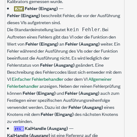
Kalibrators gemessen wurde.
Fehler (Eingang)
—
Fehler (Eingang)
beschreibt Fehler, die vor der Ausführung
dieses VIs aufgetreten sind.
Die Standardeinstellung lautet
. Bei
kein Fehler
Auftreten eines Fehlers gibt das VI oder die Funktion den
Wert von
Fehler (Eingang)
an
Fehler (Ausgang)
weiter. Ein
Fehler während der Ausführung des VIs oder der Funktion
beeinflusst die Ausführung nicht. Es wird lediglich der
Fehlerstatus von
Fehler (Ausgang)
geändert. Eine
Beschreibung des Fehlercodes lässt sich entweder mit dem
VI
Einfacher Fehlerbehandler
oder dem VI
Allgemeiner
Fehlerbehandler
anzeigen. Neben der reinen Fehlerprüfung
können
Fehler (Eingang)
und
Fehler (Ausgang)
auch zum
Festlegen einer spezifischen Ausführungsreihenfolge
verwendet werden. Dazu ist der
Fehler (Ausgang)
eines
Knotens mit dem
Fehler (Eingang)
des nächsten Knotens
zu verbinden.
KalHandle (Ausgang)
—
KalHandle (Ausgang)
ist eine Referenz auf die