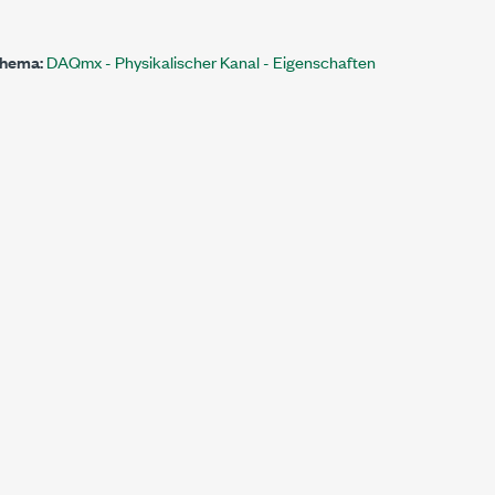
librierung:Verstärkung
Thema:
DAQmx - Physikalischer Kanal - Eigenschaften
erungskoeffizienten
strom