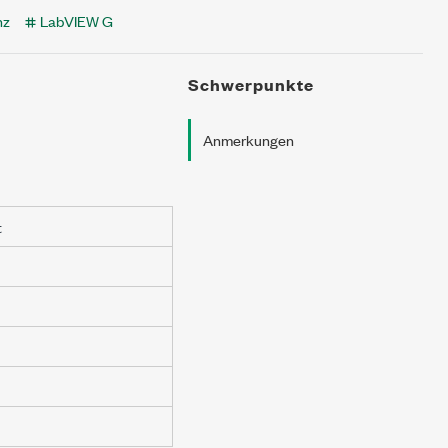
nz
LabVIEW G
Schwerpunkte
Anmerkungen
t