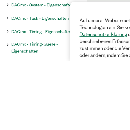
DAQmx - System - Eigenschaften
DAQmx - Task - Eigenschaften
Auf unserer Website set
Technologien ein. Sie k
DAQmx - Timing - Eigenschaften
Datenschutzerklärung
u
beschriebenen Erfassu
DAQmx - Timing-Quelle -
zustimmen oder die Ver
Eigenschaften
oder ändern, indem Sie 
DAQmx - Trigger - Eigenschaften
DAQmx - Watchdog - Eigenschaften
DAQmx - Schreiben - Eigenschaften
Unterstützte Eigenschaften nach
Gerät