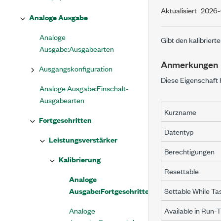
Aktualisiert
2026-
Analoge Ausgabe
Analoge
Gibt den kalibriert
Ausgabe:Ausgabearten
Anmerkungen
Ausgangskonfiguration
Diese Eigenschaft 
Analoge Ausgabe:Einschalt-
Ausgabearten
Kurzname
Fortgeschritten
Datentyp
Leistungsverstärker
Berechtigungen
Kalibrierung
Resettable
Analoge
Ausgabe:Fortgeschritten:Leistungsverstärker
Settable While Ta
Analoge
Available in Run-