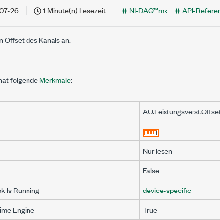
07-26
1 Minute(n) Lesezeit
NI-DAQ™mx
API-Refere
en Offset des Kanals an.
hat folgende
Merkmale
:
AO.Leistungsverst.Offse
Nur lesen
False
:Kalibrierung:Offset
sk Is Running
device-specific
Time Engine
True