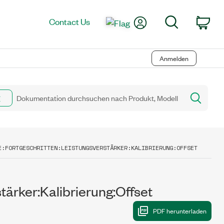
My Account
Search
Contact Us
Car
Anmelden
E:FORTGESCHRITTEN:LEISTUNGSVERSTÄRKER:KALIBRIERUNG:OFFSET
ärker:Kalibrierung:Offset