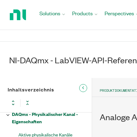
Return
DAQmx - Kanal - Eigenschaften
to
Solutions
Products
Perspectives
Home
DAQmx - Gerät - Eigenschaften
Page
DAQmx - Signal exportieren -
Eigenschaften
DAQmx - Gespeicherter Kanal -
NI-DAQmx - LabVIEW-API-Referen
Eigenschaften
DAQmx - Gespeicherte Skalierung -
Eigenschaften
Inhaltsverzeichnis
PRODUKTDOKUMENTAT
DAQmx - Gespeicherter Task -
Eigenschaften
DAQmx - Physikalischer Kanal -
Analoge A
Eigenschaften
Aktive physikalische Kanäle