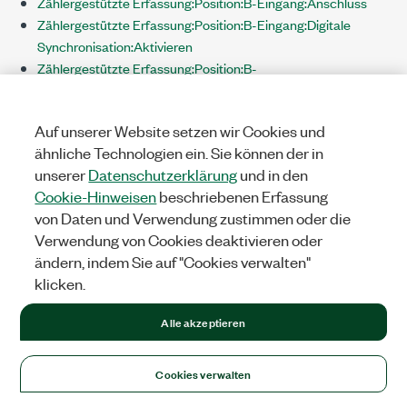
Zählergestützte Erfassung:Position:B-Eingang:Anschluss
Zählergestützte Erfassung:Position:B-Eingang:Digitale
Synchronisation:Aktivieren
Zählergestützte Erfassung:Position:B-
Eingang:Digitalfilter:Aktivieren
Zählergestützte Erfassung:Position:B-
Auf unserer Website setzen wir Cookies und
Eingang:Digitalfilter:Minimale Impulsbreite
ähnliche Technologien ein. Sie können der in
Zählergestützte Erfassung:Position:B-
unserer
Datenschutzerklärung
und in den
Eingang:Digitalfilter:Zeitbasis:Quelle
Cookie-Hinweisen
beschriebenen Erfassung
Zählergestützte Erfassung:Position:B-
von Daten und Verwendung zustimmen oder die
Eingang:Digitalfilter:Zeitbasis:Rate
Verwendung von Cookies deaktivieren oder
Zählergestützte Erfassung:Position:Dekodierweise
ändern, indem Sie auf "Cookies verwalten"
Zählergestützte
klicken.
Erfassung:Position:Wegaufnehmer:Abstand pro Impuls
Zählergestützte
Alle akzeptieren
Erfassung:Position:Wegaufnehmer:Anfangsposition
Zählergestützte
Erfassung:Position:Wegaufnehmer:Einheit
Cookies verwalten
Zählergestützte