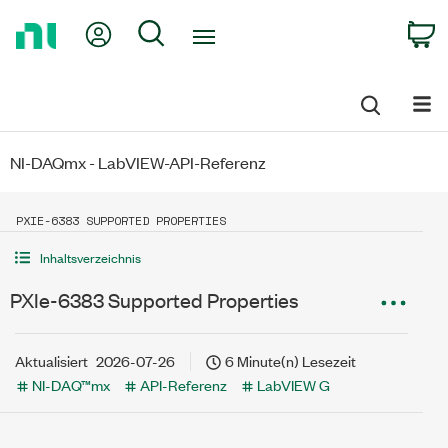
Return
My Account
Search
C
to
Home
Page
NI-DAQmx - LabVIEW-API-Referenz
PXIE-6383 SUPPORTED PROPERTIES
Inhaltsverzeichnis
PXIe-6383 Supported Properties
Aktualisiert
2026-07-26
6 Minute(n) Lesezeit
NI-DAQ™mx
API-Referenz
LabVIEW G