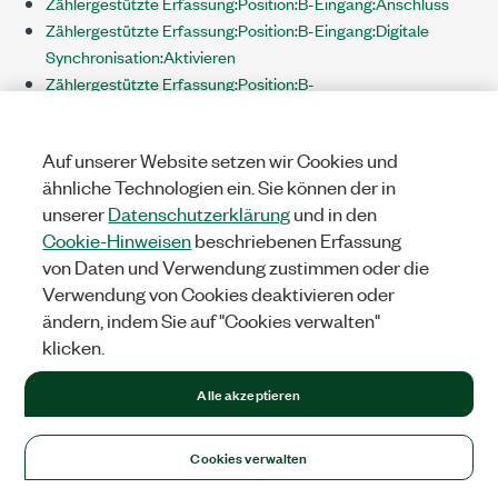
Zählergestützte Erfassung:Position:B-Eingang:Anschluss
Zählergestützte Erfassung:Position:B-Eingang:Digitale
Synchronisation:Aktivieren
Zählergestützte Erfassung:Position:B-
Eingang:Digitalfilter:Aktivieren
Zählergestützte Erfassung:Position:B-
Auf unserer Website setzen wir Cookies und
Eingang:Digitalfilter:Minimale Impulsbreite
ähnliche Technologien ein. Sie können der in
Zählergestützte Erfassung:Position:B-
unserer
Datenschutzerklärung
und in den
Eingang:Digitalfilter:Zeitbasis:Quelle
Cookie-Hinweisen
beschriebenen Erfassung
Zählergestützte Erfassung:Position:B-
von Daten und Verwendung zustimmen oder die
Eingang:Digitalfilter:Zeitbasis:Rate
Verwendung von Cookies deaktivieren oder
Zählergestützte Erfassung:Position:Dekodierweise
ändern, indem Sie auf "Cookies verwalten"
Zählergestützte
klicken.
Erfassung:Position:Wegaufnehmer:Abstand pro Impuls
Zählergestützte
Alle akzeptieren
Erfassung:Position:Wegaufnehmer:Anfangsposition
Zählergestützte
Erfassung:Position:Wegaufnehmer:Einheit
Cookies verwalten
Zählergestützte