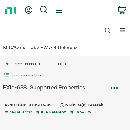
Return
My Account
Search
C
to
Home
Page
NI-DAQmx - LabVIEW-API-Referenz
PXIE-6381 SUPPORTED PROPERTIES
Inhaltsverzeichnis
PXIe-6381 Supported Properties
Aktualisiert
2026-07-26
6 Minute(n) Lesezeit
NI-DAQ™mx
API-Referenz
LabVIEW G