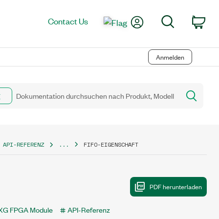
My Account
Search
Contact Us
Car
Anmelden
 API-REFERENZ
...
FIFO-EIGENSCHAFT
XG FPGA Module
API-Referenz