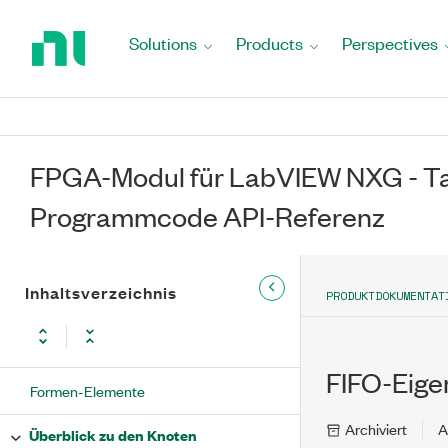
Return
to
Solutions
Products
Perspectives
Home
Page
FPGA-Modul für LabVIEW NXG - Ta
Programmcode API-Referenz
Inhaltsverzeichnis
PRODUKTDOKUMENTAT
FIFO-Eige
Formen-Elemente
Archiviert
A
Überblick zu den Knoten