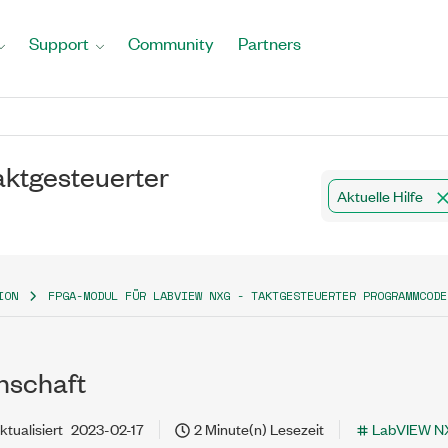
Support
Community
Partners
ktgesteuerter
Aktuelle Hilfe
ION
FPGA-MODUL FÜR LABVIEW NXG - TAKTGESTEUERTER PROGRAMMCODE
nschaft
ktualisiert
2023-02-17
2 Minute(n) Lesezeit
LabVIEW N