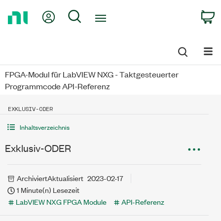
Return
My Account
Search
C
to
Home
Page
FPGA-Modul für LabVIEW NXG - Taktgesteuerter
Programmcode API-Referenz
EXKLUSIV-ODER
Inhaltsverzeichnis
Exklusiv-ODER
Archiviert
Aktualisiert
2023-02-17
1 Minute(n) Lesezeit
LabVIEW NXG FPGA Module
API-Referenz