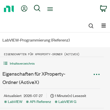
Return
My Account
Search
C
to
Home
Page
LabVIEW-Programmierung (Referenz)
EIGENSCHAFTEN FÜR XPROPERTY-ORDNER (ACTIVEX)
Inhaltsverzeichnis
Eigenschaften für XProperty-
Ordner (ActiveX)
Aktualisiert
2026-07-27
1 Minute(n) Lesezeit
LabVIEW
API-Referenz
LabVIEW G