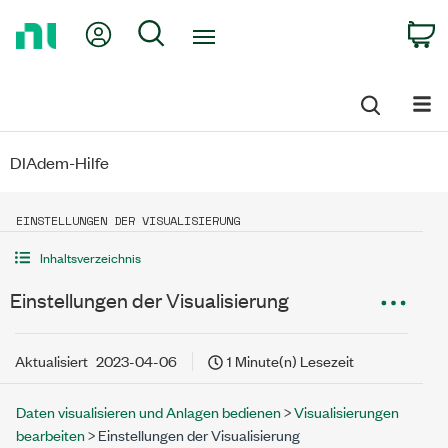
Return
My Account
Search
C
to
Home
Page
DIAdem-Hilfe
EINSTELLUNGEN DER VISUALISIERUNG
Inhaltsverzeichnis
Einstellungen der Visualisierung
Aktualisiert
2023-04-06
1 Minute(n) Lesezeit
Daten visualisieren und Anlagen bedienen
>
Visualisierungen
bearbeiten
> Einstellungen der Visualisierung