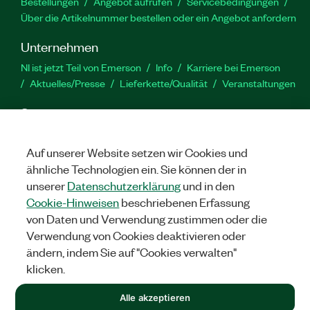
Bestellungen
Angebot aufrufen
Servicebedingungen
Über die Artikelnummer bestellen oder ein Angebot anfordern
Unternehmen
NI ist jetzt Teil von Emerson
Info
Karriere bei Emerson
Aktuelles/Presse
Lieferkette/Qualität
Veranstaltungen
Support
Downloads
Produktdokumentation
Diskussionsforen
Produktaktivierung
Serviceanfrage stellen
Feedback
Auf unserer Website setzen wir Cookies und
zur Website
ähnliche Technologien ein. Sie können der in
unserer
Datenschutzerklärung
und in den
Cookie-Hinweisen
beschriebenen Erfassung
YouTube
Twitter
Facebook
Linked
In
von Daten und Verwendung zustimmen oder die
Verwendung von Cookies deaktivieren oder
ändern, indem Sie auf "Cookies verwalten"
©
2026
NATIONAL INSTRUMENTS CORP. ALLE RECHTE
klicken.
VORBEHALTEN.
+1 877 388 1952
Alle akzeptieren
RECHTLICHE HINWEISE
|
IMPRINT
|
DATENSCHUTZ
|
Cookies