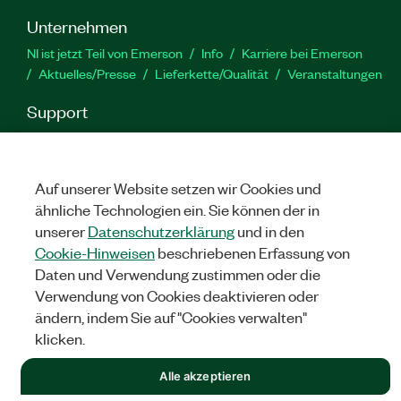
Unternehmen
NI ist jetzt Teil von Emerson
Info
Karriere bei Emerson
Aktuelles/Presse
Lieferkette/Qualität
Veranstaltungen
Support
Downloads
Produktdokumentation
Diskussionsforen
Produktaktivierung
Serviceanfrage stellen
Feedback
zur Website
Auf unserer Website setzen wir Cookies und
ähnliche Technologien ein. Sie können der in
unserer
Datenschutzerklärung
und in den
YouTube
Twitter
Facebook
Linked
In
Cookie-Hinweisen
beschriebenen Erfassung von
Daten und Verwendung zustimmen oder die
Verwendung von Cookies deaktivieren oder
©
NATIONAL INSTRUMENTS CORP. ALLE RECHTE VORBEHALTEN.
ändern, indem Sie auf "Cookies verwalten"
klicken.
RECHTLICHE HINWEISE
|
IMPRINT
|
DATENSCHUTZ
|
Cookies
verwalten
Alle akzeptieren