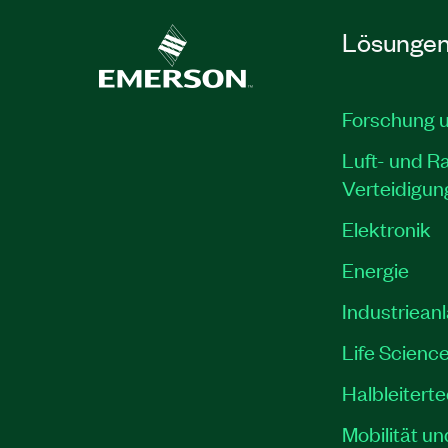
Lösunge
Forschung 
Luft- und R
Verteidigun
Elektronik
Energie
Industriean
Life Scienc
Halbleitert
Mobilität un