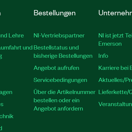
n
Bestellungen
Unterneh
und Lehre
NI-Vertriebspartner
NI ist jetzt Te
Emerson
aumfahrt und
Bestellstatus und
g
bisherige Bestellungen
Info
Angebot aufrufen
Karriere bei
Servicebedingungen
Aktuelles/P
lagen
Über die Artikelnummer
Lieferkette/Q
bestellen oder ein
es
Veranstaltu
Angebot anfordern
echnik
d