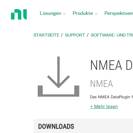
Zurück
zur
Lösungen
Produkte
Perspektive
Startseite
STARTSEITE
SUPPORT
SOFTWARE- UND T
NMEA Da
NMEA
Das NMEA DataPlugin f
+ Mehr lesen
DOWNLOADS