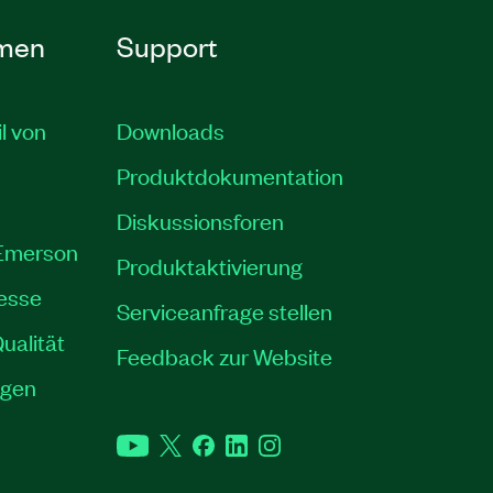
men
Support
il von
Downloads
Produktdokumentation
Diskussionsforen
 Emerson
Produktaktivierung
resse
Serviceanfrage stellen
ualität
Feedback zur Website
ngen
YouTube
Twitter
Facebook
LinkedIn
Instagram