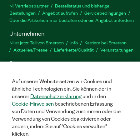
NI-Vertriebspartner
Bestellstatus und bisherige
Bestellungen
Angebot aufrufen
Servicebedingungen
Über die Artikelnummer bestellen oder ein Angebot anfordern
Unternehmen
NI ist jetzt Teil von Emerson
Info
Karriere bei Emerson
Aktuelles/Presse
Lieferkette/Qualität
Veranstaltungen
Support
Downloads
Produktdokumentation
Diskussionsforen
Produktaktivierung
Serviceanfrage stellen
Feedback
Auf unserer Website setzen wir Cookies und
zur Website
ähnliche Technologien ein. Sie können der in
unserer
Datenschutzerklärung
und in den
Cookie-Hinweisen
beschriebenen Erfassung
YouTube
Twitter
Facebook
Linked
In
von Daten und Verwendung zustimmen oder die
Verwendung von Cookies deaktivieren oder
ändern, indem Sie auf "Cookies verwalten"
©
2026
NATIONAL INSTRUMENTS CORP. ALLE RECHTE
klicken.
VORBEHALTEN.