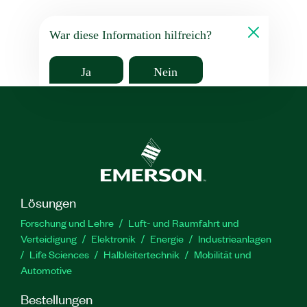
War diese Information hilfreich?
Ja
Nein
Lösungen
Forschung und Lehre
Luft- und Raumfahrt und
Verteidigung
Elektronik
Energie
Industrieanlagen
Life Sciences
Halbleitertechnik
Mobilität und
Automotive
Bestellungen