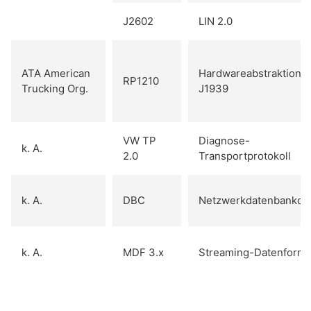
J2602
LIN 2.0
ATA American
Hardwareabstraktion f
RP1210
Trucking Org.
J1939
VW TP
Diagnose-
k. A.
2.0
Transportprotokoll
k. A.
DBC
Netzwerkdatenbankdat
k. A.
MDF 3.x
Streaming-Datenforma