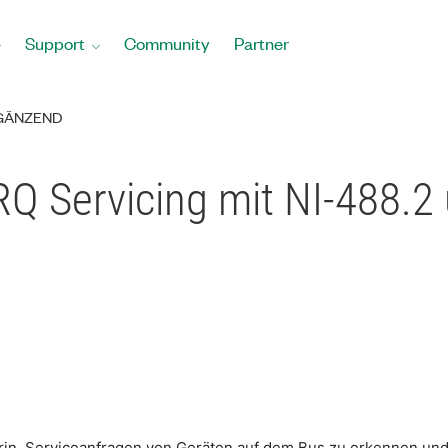
Support
Community
Partner
GÄNZEND
SRQ Servicing mit NI-488.
arin, Serviceanfragen von Geräten auf dem Bus zu erkennen und