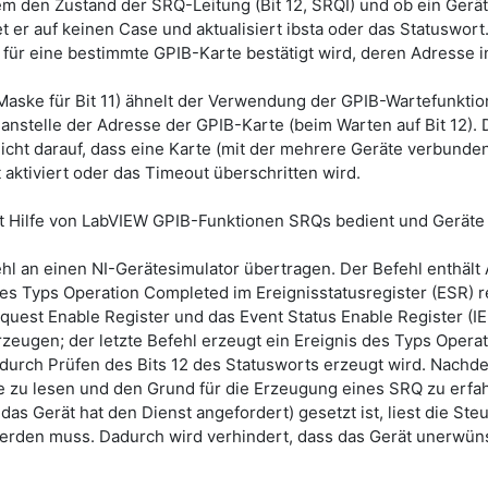
erem den Zustand der SRQ-Leitung (Bit 12, SRQI) und ob ein Gerät
t er auf keinen Case und aktualisiert ibsta oder das Statuswort.
g für eine bestimmte GPIB-Karte bestätigt wird, deren Adresse 
 Maske für Bit 11) ähnelt der Verwendung der GPIB-Wartefunktio
nstelle der Adresse der GPIB-Karte (beim Warten auf Bit 12). D
icht darauf, dass eine Karte (mit der mehrere Geräte verbunde
aktiviert oder das Timeout überschritten wird.
it Hilfe von LabVIEW GPIB-Funktionen SRQs bedient und Geräte 
ehl an einen NI-Gerätesimulator übertragen. Der Befehl enthält
s Typs Operation Completed im Ereignisstatusregister (ESR) reg
est Enable Register und das Event Status Enable Register (IEE
zeugen; der letzte Befehl erzeugt ein Ereignis des Typs Opera
urch Prüfen des Bits 12 des Statusworts erzeugt wird. Nachdem
e zu lesen und den Grund für die Erzeugung eines SRQ zu erfah
das Gerät hat den Dienst angefordert) gesetzt ist, liest die St
erden muss. Dadurch wird verhindert, dass das Gerät unerwün