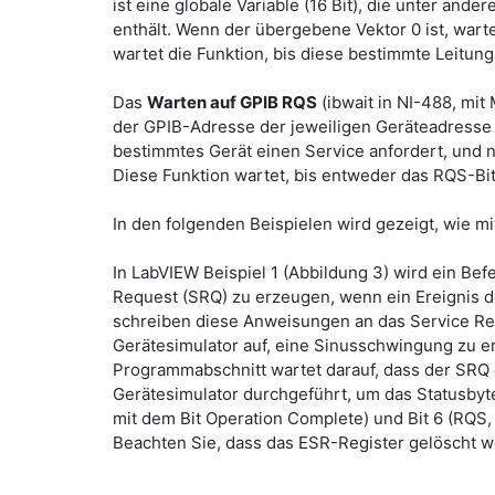
ist eine globale Variable (16 Bit), die unter and
enthält. Wenn der übergebene Vektor 0 ist, warte
wartet die Funktion, bis diese bestimmte Leitun
Das
Warten auf GPIB RQS
(ibwait in NI-488, mit
der GPIB-Adresse der jeweiligen Geräteadresse a
bestimmtes Gerät einen Service anfordert, und n
Diese Funktion wartet, bis entweder das RQS-Bit 
In den folgenden Beispielen wird gezeigt, wie m
In LabVIEW Beispiel 1 (Abbildung 3) wird ein Bef
Request (SRQ) zu erzeugen, wenn ein Ereignis de
schreiben diese Anweisungen an das Service Requ
Gerätesimulator auf, eine Sinusschwingung zu er
Programmabschnitt wartet darauf, dass der SRQ d
Gerätesimulator durchgeführt, um das Statusbyt
mit dem Bit Operation Complete) und Bit 6 (RQS, 
Beachten Sie, dass das ESR-Register gelöscht w