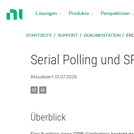
Zurück
zur
Lösungen
Produkte
Perspektiven
Startseite
STARTSEITE
SUPPORT
DOKUMENTATION
ER
Serial Polling und 
Aktualisiert 01.07.2026
Überblick
Eine Funktion eines GPIB-Controllers besteht d