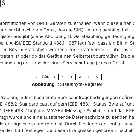
gs
 Informationen von GPIB-Geräten zu erhalten, wenn diese einen 
 und sucht nach dem Gerät, das die SRQ-Leitung bestätigt hat. J
gister ausgibt (siehe Abbildung 1). Geräteabhängige Bedingun
t. ANSI/IEEE-Standard 488.1-1987 legt fest, dass ein Bit im St
eren Bits im Statusbyte werden dem Gerätehersteller überlasse
reten ist oder ob das Gerät einen Selbsttest durchführt. Da di
 Bestimmung der Ursache einer Serviceanfrage je nach Gerät.
Abbildung 1:
Statusbyte-Register
Problem, indem bestimmte Serviceanfragebedingungen definiert
E-488.2-Standard baut auf dem IEEE-488.1-Status-Byte auf und 
1. IEEE 488.2 fügt das MAV-Bit (Message Available) und das ESB-
ragt wurde und eine ausstehende Datennachricht zu senden hat.
dardereignisse aufgetreten ist. Durch Festlegen der entspreche
se den ESB festlegen. Zu diesen Ereignissen gehören Einschalt