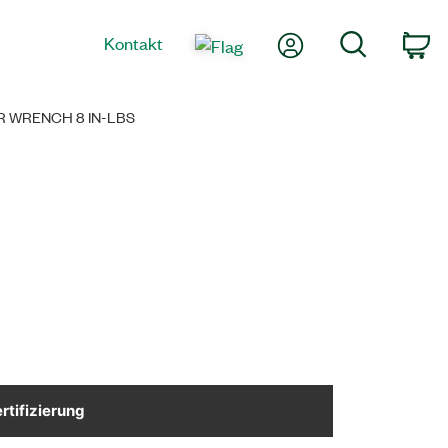
Mein Konto
Suche
Kontakt
Wa
R WRENCH 8 IN-LBS
rtifizierung