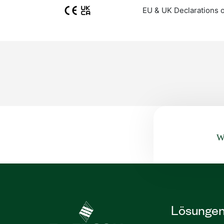
EU & UK Declarations 
Wa
Lösunge