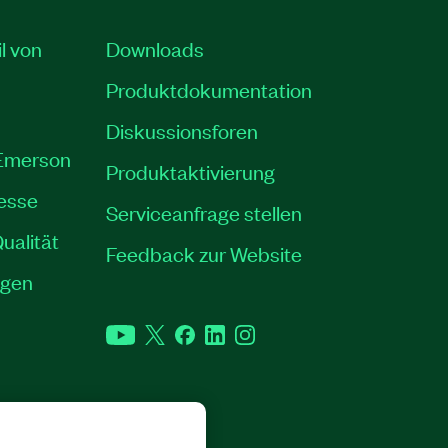
il von
Downloads
Produktdokumentation
Diskussionsforen
 Emerson
Produktaktivierung
resse
Serviceanfrage stellen
ualität
Feedback zur Website
ngen
YouTube
Twitter
Facebook
LinkedIn
Instagram