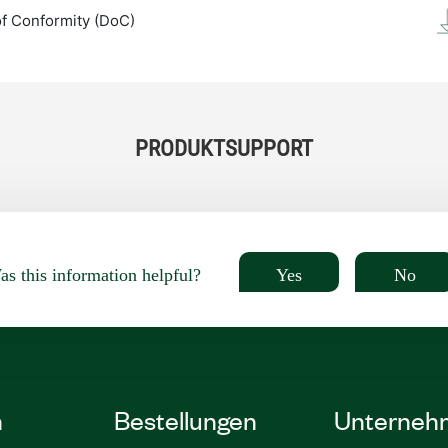
of Conformity (DoC)
PRODUKTSUPPORT
Yes
No
s this information helpful?
n
Bestellungen
Unterneh