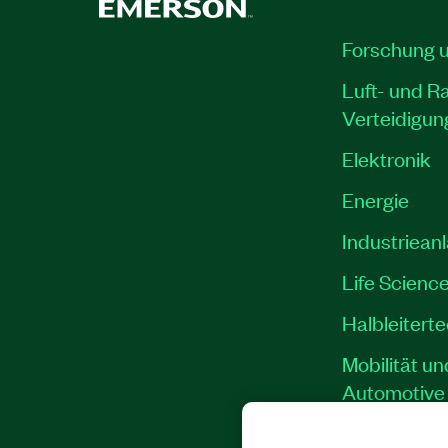
Forschung 
Luft- und R
Verteidigun
Elektronik
Energie
Industriean
Life Scienc
Halbleitert
Mobilität un
Automotive