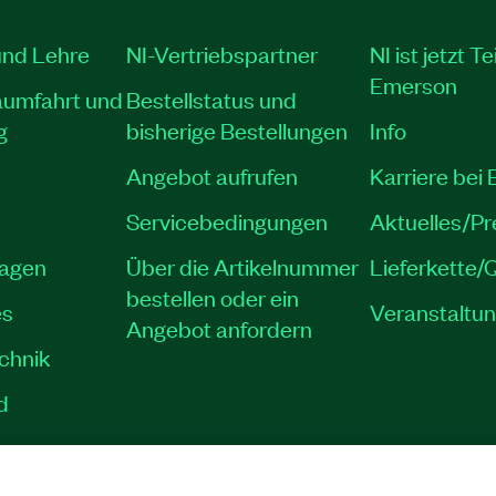
und Lehre
NI-Vertriebspartner
NI ist jetzt Te
Emerson
aumfahrt und
Bestellstatus und
g
bisherige Bestellungen
Info
Angebot aufrufen
Karriere bei
Servicebedingungen
Aktuelles/P
lagen
Über die Artikelnummer
Lieferkette/Q
bestellen oder ein
es
Veranstaltu
Angebot anfordern
echnik
d