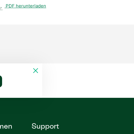
PDF herunterladen
men
Support