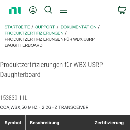
Zurück
Mein Konto
Suche
W
zur
Startseite
STARTSEITE
SUPPORT
DOKUMENTATION
PRODUKTZERTIFIZIERUNGEN
PRODUKTZERTIFIZIERUNGEN FÜR WBX USRP
DAUGHTERBOARD
Produktzertifizierungen für WBX USRP
Daughterboard
153839-11L
CCA,WBX,50 MHZ - 2.2GHZ TRANSCEIVER
Symbol
Beschreibung
Zertifizierung