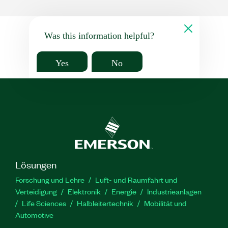
Was this information helpful?
Yes
No
Lösungen
Forschung und Lehre
Luft- und Raumfahrt und
Verteidigung
Elektronik
Energie
Industrieanlagen
Life Sciences
Halbleitertechnik
Mobilität und
Automotive