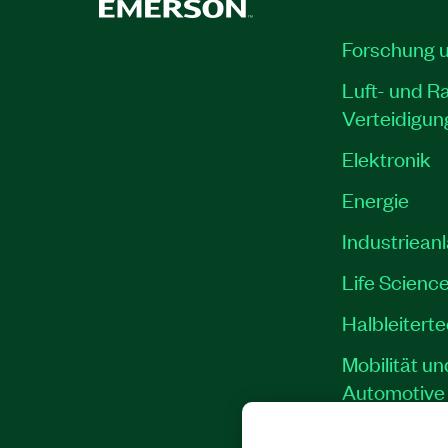
Forschung 
Luft- und R
Verteidigun
Elektronik
Energie
Industriean
Life Scienc
Halbleitert
Mobilität un
Automotive