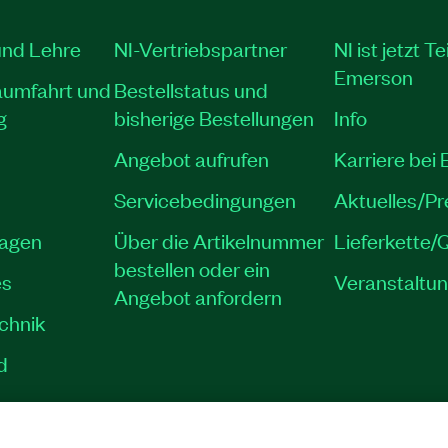
und Lehre
NI-Vertriebspartner
NI ist jetzt Te
Emerson
aumfahrt und
Bestellstatus und
g
bisherige Bestellungen
Info
Angebot aufrufen
Karriere bei
Servicebedingungen
Aktuelles/P
lagen
Über die Artikelnummer
Lieferkette/Q
bestellen oder ein
es
Veranstaltu
Angebot anfordern
echnik
d