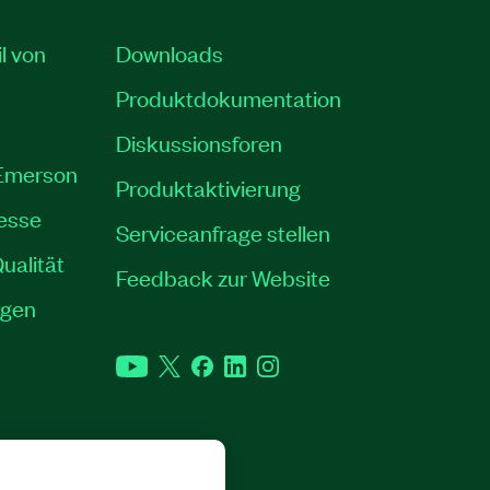
il von
Downloads
Produktdokumentation
Diskussionsforen
 Emerson
Produktaktivierung
resse
Serviceanfrage stellen
ualität
Feedback zur Website
ngen
YouTube
Twitter
Facebook
LinkedIn
Instagram