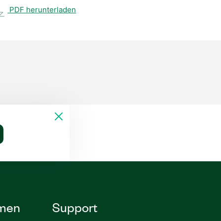
PDF herunterladen
men
Support