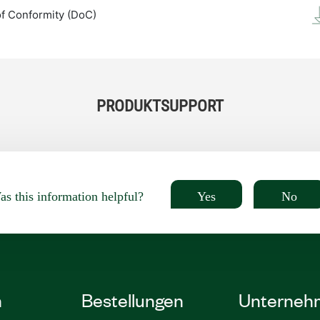
of Conformity (DoC)
PRODUKTSUPPORT
Yes
No
s this information helpful?
n
Bestellungen
Unterneh