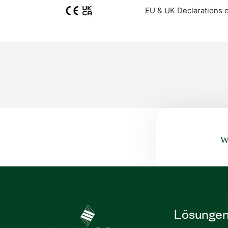
EU & UK Declarations 
Wa
Lösunge