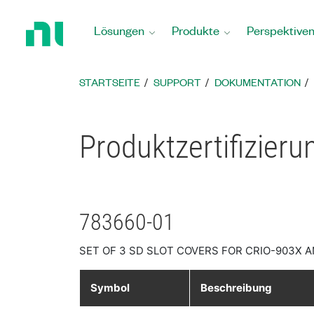
Zurück
zur
Lösungen
Produkte
Perspektive
Startseite
STARTSEITE
SUPPORT
DOKUMENTATION
Produktzertifizieru
783660-01
SET OF 3 SD SLOT COVERS FOR CRIO-903X A
Symbol
Beschreibung