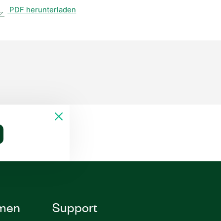
PDF herunterladen
men
Support