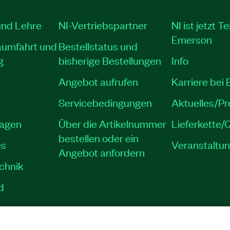
und Lehre
NI-Vertriebspartner
NI ist jetzt Te
Emerson
aumfahrt und
Bestellstatus und
g
bisherige Bestellungen
Info
Angebot aufrufen
Karriere bei
Servicebedingungen
Aktuelles/P
lagen
Über die Artikelnummer
Lieferkette/Q
bestellen oder ein
es
Veranstaltu
Angebot anfordern
echnik
d