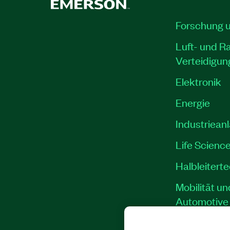
Forschung 
Luft- und R
Verteidigun
Elektronik
Energie
Industriean
Life Scienc
Halbleitert
Mobilität un
Automotive