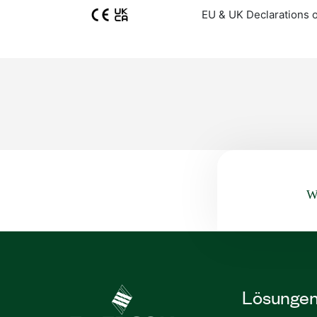
EU & UK Declarations 
Wa
Lösunge