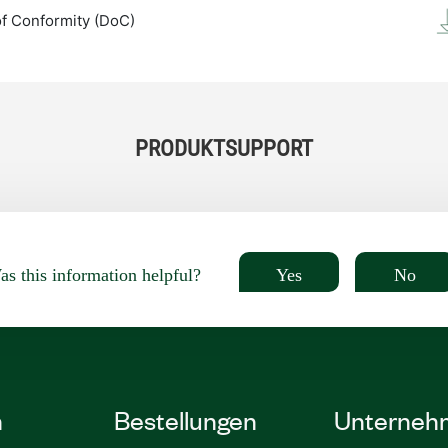
of Conformity (DoC)
PRODUKTSUPPORT
Yes
No
s this information helpful?
n
Bestellungen
Unterneh