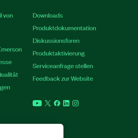
il von
Downloads
Produktdokumentation
Diskussionsforen
 Emerson
Produktaktivierung
resse
Serviceanfrage stellen
ualität
Feedback zur Website
ngen
YouTube
Twitter
Facebook
LinkedIn
Instagram