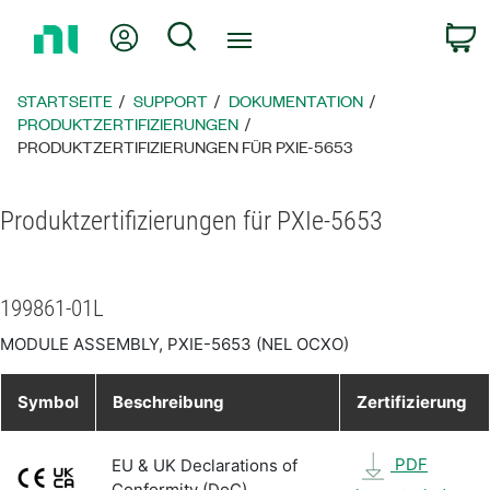
Zurück
Mein Konto
Suche
W
zur
Startseite
STARTSEITE
SUPPORT
DOKUMENTATION
PRODUKTZERTIFIZIERUNGEN
PRODUKTZERTIFIZIERUNGEN FÜR PXIE-5653
Produktzertifizierungen für PXIe-5653
199861-01L
MODULE ASSEMBLY, PXIE-5653 (NEL OCXO)
Symbol
Beschreibung
Zertifizierung
PDF
EU & UK Declarations of
Conformity (DoC)