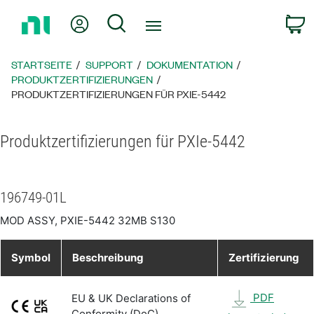
Zurück
Mein Konto
Suche
W
zur
Startseite
STARTSEITE
SUPPORT
DOKUMENTATION
PRODUKTZERTIFIZIERUNGEN
PRODUKTZERTIFIZIERUNGEN FÜR PXIE-5442
Produktzertifizierungen für PXIe-5442
196749-01L
MOD ASSY, PXIE-5442 32MB S130
Symbol
Beschreibung
Zertifizierung
PDF
EU & UK Declarations of
Conformity (DoC)