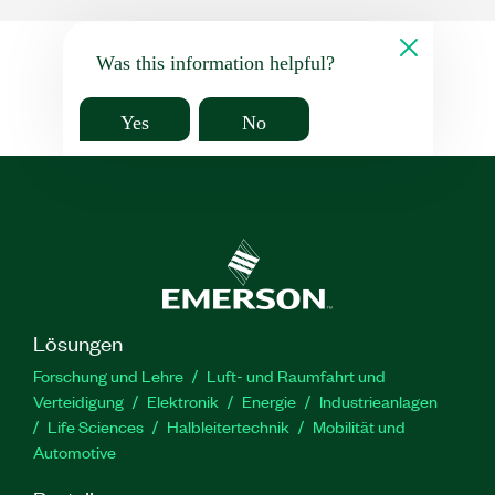
Was this information helpful?
Yes
No
Lösungen
Forschung und Lehre
Luft- und Raumfahrt und
Verteidigung
Elektronik
Energie
Industrieanlagen
Life Sciences
Halbleitertechnik
Mobilität und
Automotive