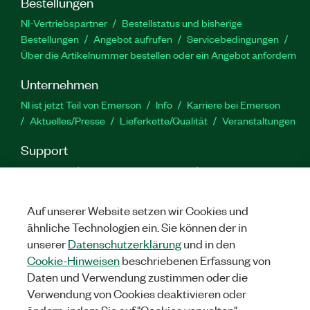
Bestellungen
NI-Vertriebspartner
Bestellstatus und bisherige
Bestellungen
Angebot aufrufen
Servicebedingungen
Über die Artikelnummer bestellen oder ein Angebot anfordern
Unternehmen
NI ist jetzt Teil von Emerson
Info
Karriere bei Emerson
Aktuelles/Presse
Lieferkette/Qualität
Veranstaltungen
Support
Downloads
Produktdokumentation
Diskussionsforen
Produktaktivierung
Serviceanfrage stellen
Feedback
zur Website
Auf unserer Website setzen wir Cookies und
ähnliche Technologien ein. Sie können der in
unserer
Datenschutzerklärung
und in den
YouTube
Twitter
Facebook
Linked
In
Cookie-Hinweisen
beschriebenen Erfassung von
Daten und Verwendung zustimmen oder die
Verwendung von Cookies deaktivieren oder
©
NATIONAL INSTRUMENTS CORP. ALLE RECHTE VORBEHALTEN.