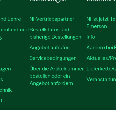
und Lehre
NI-Vertriebspartner
NI ist jetzt Te
Emerson
aumfahrt und
Bestellstatus und
g
bisherige Bestellungen
Info
Angebot aufrufen
Karriere bei
Servicebedingungen
Aktuelles/P
lagen
Über die Artikelnummer
Lieferkette/Q
bestellen oder ein
es
Veranstaltu
Angebot anfordern
echnik
d