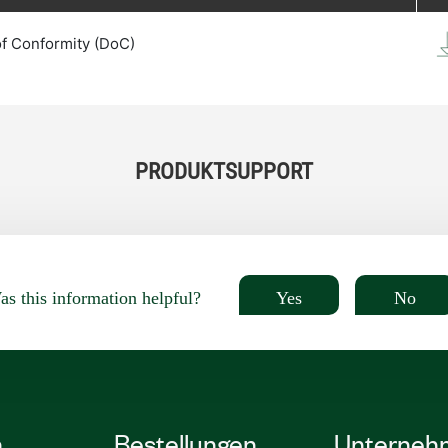
of Conformity (DoC)
PRODUKTSUPPORT
Yes
No
s this information helpful?
n
Bestellungen
Unterneh