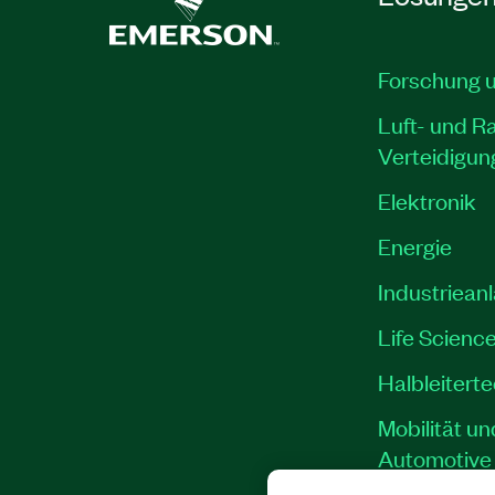
Forschung 
Luft- und R
Verteidigun
Elektronik
Energie
Industriean
Life Scienc
Halbleitert
Mobilität un
Automotive