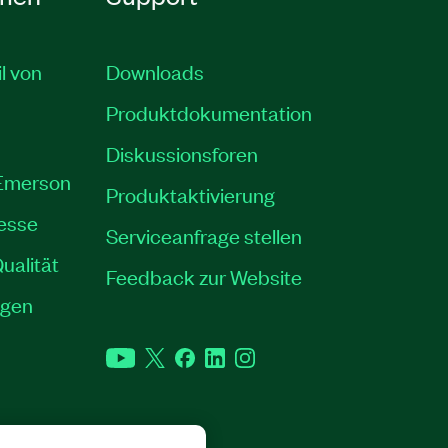
il von
Downloads
Produktdokumentation
Diskussionsforen
 Emerson
Produktaktivierung
resse
Serviceanfrage stellen
ualität
Feedback zur Website
ngen
YouTube
Twitter
Facebook
LinkedIn
Instagram