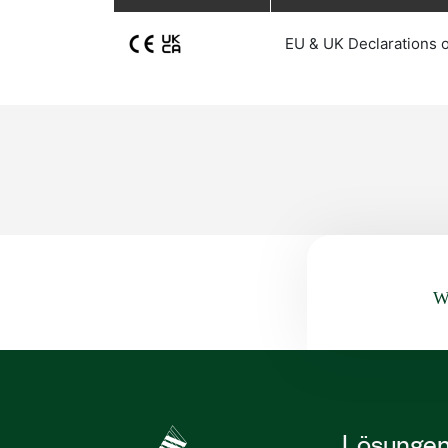
EU & UK Declarations 
Wa
Lösunge