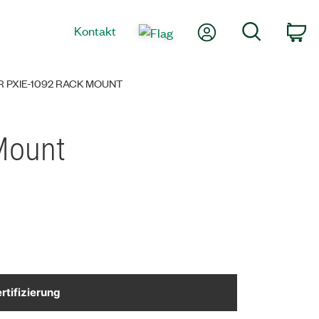
Mein Konto
Suche
Kontakt
Wa
 PXIE-1092 RACK MOUNT
 Mount
rtifizierung