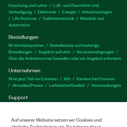
Forschung und Lehre
Luft- und Raumfahrt und
Verteidigung
Elektronik
Energie
Industrieanlagen
Life Sciences
Halbleitertechnik
Mobilität und
Automotive
Bestellungen
NI-Vertriebspartner
Bestellstatus und bisherige
Bestellungen
Angebot aufrufen
Servicebedingungen
Über die Artikelnummer bestellen oder ein Angebot anfordern
Unternehmen
NI ist jetzt Teil von Emerson
Info
Karriere bei Emerson
Aktuelles/Presse
Lieferkette/Qualität
Veranstaltungen
Support
Downloads
Produktdokumentation
Diskussionsforen
Produktaktivierung
Serviceanfrage stellen
Feedback
zur Website
Auf unserer Website setzen wir Cookies und
ähnliche Technologien ein. Sie können der in