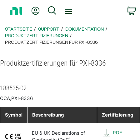
Zurück
Mein Konto
Suche
W
zur
Startseite
STARTSEITE
SUPPORT
DOKUMENTATION
PRODUKTZERTIFIZIERUNGEN
PRODUKTZERTIFIZIERUNGEN FÜR PXI-8336
Produktzertifizierungen für PXI-8336
188535-02
CCA,PXI-8336
Symbol
Beschreibung
Zertifizierung
PDF
EU & UK Declarations of
Conformity (DoC)