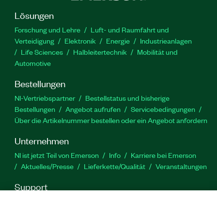
Lösungen
Forschung und Lehre
Luft- und Raumfahrt und
Verteidigung
Elektronik
Energie
Industrieanlagen
Life Sciences
Halbleitertechnik
Mobilität und
Automotive
Bestellungen
NI-Vertriebspartner
Bestellstatus und bisherige
Bestellungen
Angebot aufrufen
Servicebedingungen
Über die Artikelnummer bestellen oder ein Angebot anfordern
Unternehmen
NI ist jetzt Teil von Emerson
Info
Karriere bei Emerson
Aktuelles/Presse
Lieferkette/Qualität
Veranstaltungen
Support
Downloads
Produktdokumentation
Diskussionsforen
Produktaktivierung
Serviceanfrage stellen
Feedback