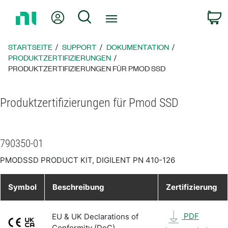
Zurück
Mein Konto
Suche
W
zur
Startseite
STARTSEITE
SUPPORT
DOKUMENTATION
PRODUKTZERTIFIZIERUNGEN
PRODUKTZERTIFIZIERUNGEN FÜR PMOD SSD
Produktzertifizierungen für Pmod SSD
790350-01
PMODSSD PRODUCT KIT, DIGILENT PN 410-126
Symbol
Beschreibung
Zertifizierung
PDF
EU & UK Declarations of
Conformity (DoC)