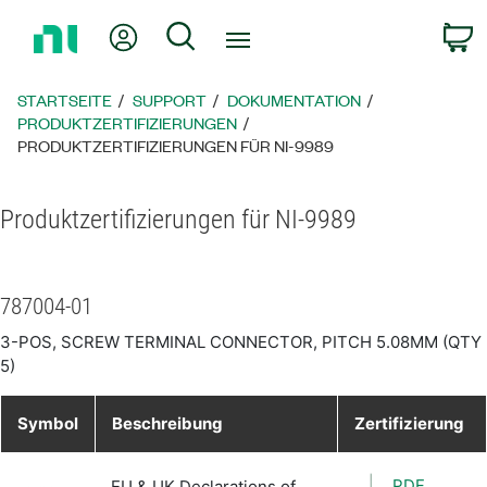
Zurück
Mein Konto
Suche
W
zur
Startseite
STARTSEITE
SUPPORT
DOKUMENTATION
PRODUKTZERTIFIZIERUNGEN
PRODUKTZERTIFIZIERUNGEN FÜR NI-9989
Produktzertifizierungen für NI-9989
787004-01
3-POS, SCREW TERMINAL CONNECTOR, PITCH 5.08MM (QTY
5)
Symbol
Beschreibung
Zertifizierung
PDF
EU & UK Declarations of