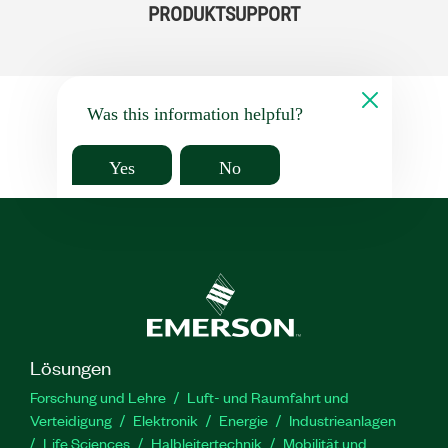
PRODUKTSUPPORT
Was this information helpful?
Yes
No
Lösungen
Forschung und Lehre
Luft- und Raumfahrt und
Verteidigung
Elektronik
Energie
Industrieanlagen
Life Sciences
Halbleitertechnik
Mobilität und