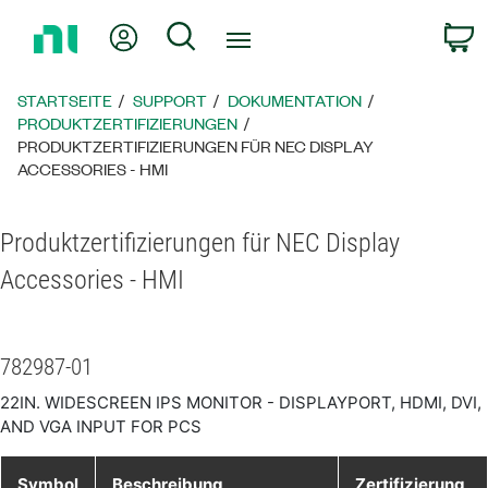
Zurück
Mein Konto
Suche
W
zur
Startseite
STARTSEITE
SUPPORT
DOKUMENTATION
PRODUKTZERTIFIZIERUNGEN
PRODUKTZERTIFIZIERUNGEN FÜR NEC DISPLAY
ACCESSORIES - HMI
Produktzertifizierungen für NEC Display
Accessories - HMI
782987-01
22IN. WIDESCREEN IPS MONITOR - DISPLAYPORT, HDMI, DVI,
AND VGA INPUT FOR PCS
Symbol
Beschreibung
Zertifizierung