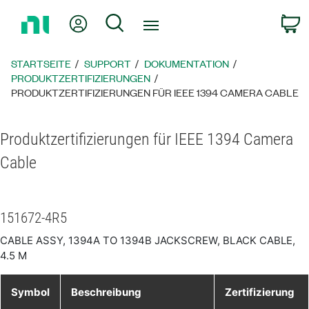
Zurück
Mein Konto
Suche
W
zur
Startseite
STARTSEITE
SUPPORT
DOKUMENTATION
PRODUKTZERTIFIZIERUNGEN
PRODUKTZERTIFIZIERUNGEN FÜR IEEE 1394 CAMERA CABLE
Produktzertifizierungen für IEEE 1394 Camera
Cable
151672-4R5
CABLE ASSY, 1394A TO 1394B JACKSCREW, BLACK CABLE,
4.5 M
Symbol
Beschreibung
Zertifizierung