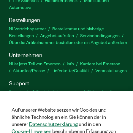
Life Sciences
Halbleitertechnik
Mobilität und
Automotive
Bestellungen
NI-Vertriebspartner
Bestellstatus und bisherige
Bestellungen
Angebot aufrufen
Servicebedingungen
Über die Artikelnummer bestellen oder ein Angebot anfordern
Unternehmen
NI ist jetzt Teil von Emerson
Info
Karriere bei Emerson
Aktuelles/Presse
Lieferkette/Qualität
Veranstaltungen
Support
Downloads
Produktdokumentation
Diskussionsforen
Produktaktivierung
Serviceanfrage stellen
Feedback
zur Website
Auf unserer Website setzen wir Cookies und
ähnliche Technologien ein. Sie können der in
YouTube
Twitter
Facebook
Linked
In
unserer
Datenschutzerklärung
und in den
Cookie-Hinweisen
beschriebenen Erfassung von