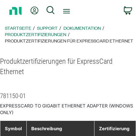
Zurück
Mein Konto
Suche
W
zur
Startseite
STARTSEITE
SUPPORT
DOKUMENTATION
PRODUKTZERTIFIZIERUNGEN
PRODUKTZERTIFIZIERUNGEN FÜR EXPRESSCARD ETHERNET
Produktzertifizierungen für ExpressCard
Ethernet
781150-01
EXPRESSCARD TO GIGABIT ETHERNET ADAPTER (WINDOWS
ONLY)
Symbol
Beschreibung
Zertifizierung