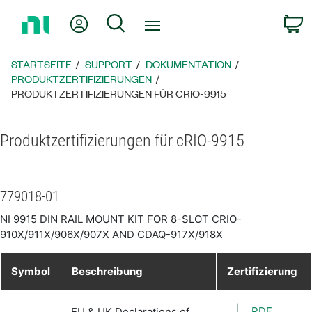
Zurück
Mein Konto
Suche
W
zur
Startseite
STARTSEITE
SUPPORT
DOKUMENTATION
PRODUKTZERTIFIZIERUNGEN
PRODUKTZERTIFIZIERUNGEN FÜR CRIO-9915
Produktzertifizierungen für cRIO-9915
779018-01
NI 9915 DIN RAIL MOUNT KIT FOR 8-SLOT CRIO-
910X/911X/906X/907X AND CDAQ-917X/918X
Symbol
Beschreibung
Zertifizierung
PDF
EU & UK Declarations of