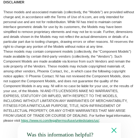
DISCLAIMER
These models and associated materials (collectively, the “Models”) are provided without
charge and, in accordance with the Terms of Use of ni.com, are only intended for
personal use and are not for redistribution. While NI has tried to maintain certain
interface geometric details for use by its customers, the Models may have been
simplified to remove proprietary elements and may not be to scale. Further, dimensions
and details shown in the Models may not reflect the actual dimensions or details of a
particular part due to tooling changes, drawing errors or other reasons. NI reserves the
right to change any portion of the Models without notice at any time.
These models may contain component models (collectively, the “Component Models”)
made available by certain third-party vendors (collectively, the “Vendors”). Such
Component Models are made available via license from such Vendors and remain the
sole property of the Vendors. These models may include copyrighted materials of,
among other vendors, Phoenix Contact, Inc., in which case the following copyright
notice applies: © Phoenix Contact. NI has not reviewed the Component Models, does
not support the Component Models, and does not guarantee the quality of the
Component Models in any way. NI will in no case be liable for your use, or the results of
your use, of the Models. NI AND ITS LICENSORS MAKE NO WARRANTIES,
EXPRESS, STATUTORY OR IMPLIED, WITH RESPECT TO THE MODELS,
INCLUDING WITHOUT LIMITATION ANY WARRANTIES OF MERCHANTABILITY,
FITNESS FOR A PARTICULAR PURPOSE, TITLE, NON-INFRINGEMENT OF
INTELLECTUAL PROPERTY, OR ANY OTHER WARRANTIES THAT MAY ARISE
FROM USAGE OF TRADE OR COURSE OF DEALING. For further legal information,
please visit
https://www.ni.com/legal/termsofuse/unitedstates/us/
.
Was this information helpful?