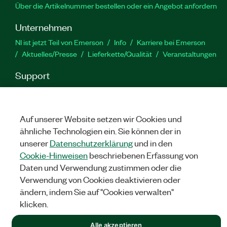
Über die Artikelnummer bestellen oder ein Angebot anfordern
Unternehmen
NI ist jetzt Teil von Emerson
Info
Karriere bei Emerson
Aktuelles/Presse
Lieferkette/Qualität
Veranstaltungen
Support
Downloads
Produktdokumentation
Diskussionsforen
Produktaktivierung
Serviceanfrage stellen
Feedback
zur Website
Auf unserer Website setzen wir Cookies und
ähnliche Technologien ein. Sie können der in
unserer
Datenschutzerklärung
und in den
YouTube
Twitter
Facebook
Linked
In
Cookie-Hinweisen
beschriebenen Erfassung von
Daten und Verwendung zustimmen oder die
Verwendung von Cookies deaktivieren oder
©
NATIONAL INSTRUMENTS CORP. ALLE RECHTE VORBEHALTEN.
ändern, indem Sie auf "Cookies verwalten"
klicken.
RECHTLICHE HINWEISE
|
IMPRINT
|
DATENSCHUTZ
|
Cookies
verwalten
Alle akzeptieren