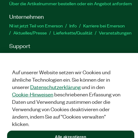
Über die Artikelnummer bestellen oder ein Angebot anfordern
Unternehmen
NI ist jetzt Teil von Emerson
Info
Karriere bei Emerson
Aktuelles/Presse
Lieferkette/Qualität
Veranstaltungen
Support
Downloads
Produktdokumentation
Diskussionsforen
Produktaktivierung
Serviceanfrage stellen
Feedback
zur Website
Auf unserer Website setzen wir Cookies und
ähnliche Technologien ein. Sie können der in
unserer
Datenschutzerklärung
und in den
YouTube
Twitter
Facebook
Linked
In
Cookie-Hinweisen
beschriebenen Erfassung von
Daten und Verwendung zustimmen oder die
Verwendung von Cookies deaktivieren oder
©
NATIONAL INSTRUMENTS CORP. ALLE RECHTE VORBEHALTEN.
ändern, indem Sie auf "Cookies verwalten"
klicken.
RECHTLICHE HINWEISE
|
IMPRINT
|
DATENSCHUTZ
|
Cookies
verwalten
Alle akzeptieren