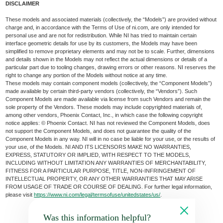
DISCLAIMER
These models and associated materials (collectively, the “Models”) are provided without
charge and, in accordance with the Terms of Use of ni.com, are only intended for
personal use and are not for redistribution. While NI has tried to maintain certain
interface geometric details for use by its customers, the Models may have been
simplified to remove proprietary elements and may not be to scale. Further, dimensions
and details shown in the Models may not reflect the actual dimensions or details of a
particular part due to tooling changes, drawing errors or other reasons. NI reserves the
right to change any portion of the Models without notice at any time.
These models may contain component models (collectively, the “Component Models”)
made available by certain third-party vendors (collectively, the “Vendors”). Such
Component Models are made available via license from such Vendors and remain the
sole property of the Vendors. These models may include copyrighted materials of,
among other vendors, Phoenix Contact, Inc., in which case the following copyright
notice applies: © Phoenix Contact. NI has not reviewed the Component Models, does
not support the Component Models, and does not guarantee the quality of the
Component Models in any way. NI will in no case be liable for your use, or the results of
your use, of the Models. NI AND ITS LICENSORS MAKE NO WARRANTIES,
EXPRESS, STATUTORY OR IMPLIED, WITH RESPECT TO THE MODELS,
INCLUDING WITHOUT LIMITATION ANY WARRANTIES OF MERCHANTABILITY,
FITNESS FOR A PARTICULAR PURPOSE, TITLE, NON-INFRINGEMENT OF
INTELLECTUAL PROPERTY, OR ANY OTHER WARRANTIES THAT MAY ARISE
FROM USAGE OF TRADE OR COURSE OF DEALING. For further legal information,
please visit
https://www.ni.com/legal/termsofuse/unitedstates/us/
.
Was this information helpful?