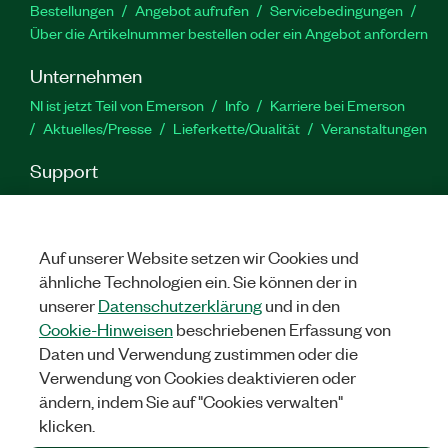
Bestellungen
Angebot aufrufen
Servicebedingungen
Über die Artikelnummer bestellen oder ein Angebot anfordern
Unternehmen
NI ist jetzt Teil von Emerson
Info
Karriere bei Emerson
Aktuelles/Presse
Lieferkette/Qualität
Veranstaltungen
Support
Downloads
Produktdokumentation
Diskussionsforen
Produktaktivierung
Serviceanfrage stellen
Feedback
zur Website
Auf unserer Website setzen wir Cookies und
ähnliche Technologien ein. Sie können der in
unserer
Datenschutzerklärung
und in den
YouTube
Twitter
Facebook
Linked
In
Cookie-Hinweisen
beschriebenen Erfassung von
Daten und Verwendung zustimmen oder die
Verwendung von Cookies deaktivieren oder
©
NATIONAL INSTRUMENTS CORP. ALLE RECHTE VORBEHALTEN.
ändern, indem Sie auf "Cookies verwalten"
klicken.
RECHTLICHE HINWEISE
|
IMPRINT
|
DATENSCHUTZ
|
Cookies
verwalten