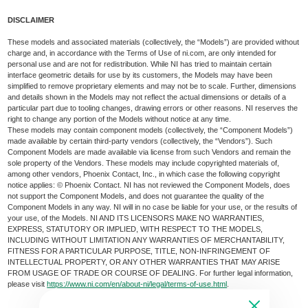
DISCLAIMER
These models and associated materials (collectively, the “Models”) are provided without
charge and, in accordance with the Terms of Use of ni.com, are only intended for
personal use and are not for redistribution. While NI has tried to maintain certain
interface geometric details for use by its customers, the Models may have been
simplified to remove proprietary elements and may not be to scale. Further, dimensions
and details shown in the Models may not reflect the actual dimensions or details of a
particular part due to tooling changes, drawing errors or other reasons. NI reserves the
right to change any portion of the Models without notice at any time.
These models may contain component models (collectively, the “Component Models”)
made available by certain third-party vendors (collectively, the “Vendors”). Such
Component Models are made available via license from such Vendors and remain the
sole property of the Vendors. These models may include copyrighted materials of,
among other vendors, Phoenix Contact, Inc., in which case the following copyright
notice applies: © Phoenix Contact. NI has not reviewed the Component Models, does
not support the Component Models, and does not guarantee the quality of the
Component Models in any way. NI will in no case be liable for your use, or the results of
your use, of the Models. NI AND ITS LICENSORS MAKE NO WARRANTIES,
EXPRESS, STATUTORY OR IMPLIED, WITH RESPECT TO THE MODELS,
INCLUDING WITHOUT LIMITATION ANY WARRANTIES OF MERCHANTABILITY,
FITNESS FOR A PARTICULAR PURPOSE, TITLE, NON-INFRINGEMENT OF
INTELLECTUAL PROPERTY, OR ANY OTHER WARRANTIES THAT MAY ARISE
FROM USAGE OF TRADE OR COURSE OF DEALING. For further legal information,
please visit
https://www.ni.com/en/about-ni/legal/terms-of-use.html
.