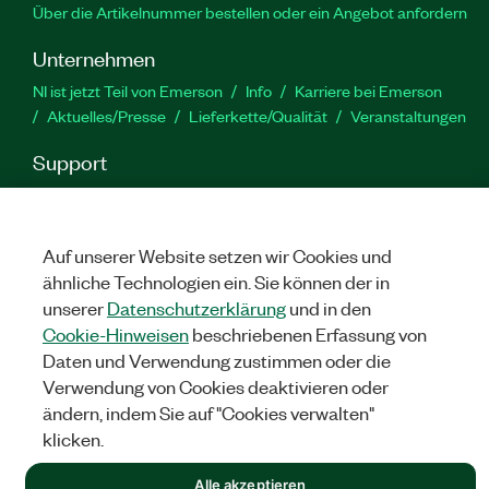
Über die Artikelnummer bestellen oder ein Angebot anfordern
Unternehmen
NI ist jetzt Teil von Emerson
Info
Karriere bei Emerson
Aktuelles/Presse
Lieferkette/Qualität
Veranstaltungen
Support
Downloads
Produktdokumentation
Diskussionsforen
Produktaktivierung
Serviceanfrage stellen
Feedback
zur Website
Auf unserer Website setzen wir Cookies und
ähnliche Technologien ein. Sie können der in
unserer
Datenschutzerklärung
und in den
YouTube
Twitter
Facebook
Linked
In
Cookie-Hinweisen
beschriebenen Erfassung von
Daten und Verwendung zustimmen oder die
Verwendung von Cookies deaktivieren oder
©
NATIONAL INSTRUMENTS CORP. ALLE RECHTE VORBEHALTEN.
ändern, indem Sie auf "Cookies verwalten"
klicken.
RECHTLICHE HINWEISE
|
IMPRINT
|
DATENSCHUTZ
|
Cookies
verwalten
Alle akzeptieren