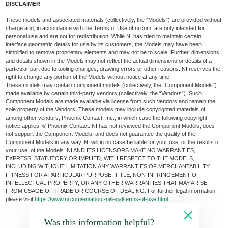
DISCLAIMER
These models and associated materials (collectively, the “Models”) are provided without
charge and, in accordance with the Terms of Use of ni.com, are only intended for
personal use and are not for redistribution. While NI has tried to maintain certain
interface geometric details for use by its customers, the Models may have been
simplified to remove proprietary elements and may not be to scale. Further, dimensions
and details shown in the Models may not reflect the actual dimensions or details of a
particular part due to tooling changes, drawing errors or other reasons. NI reserves the
right to change any portion of the Models without notice at any time.
These models may contain component models (collectively, the “Component Models”)
made available by certain third-party vendors (collectively, the “Vendors”). Such
Component Models are made available via license from such Vendors and remain the
sole property of the Vendors. These models may include copyrighted materials of,
among other vendors, Phoenix Contact, Inc., in which case the following copyright
notice applies: © Phoenix Contact. NI has not reviewed the Component Models, does
not support the Component Models, and does not guarantee the quality of the
Component Models in any way. NI will in no case be liable for your use, or the results of
your use, of the Models. NI AND ITS LICENSORS MAKE NO WARRANTIES,
EXPRESS, STATUTORY OR IMPLIED, WITH RESPECT TO THE MODELS,
INCLUDING WITHOUT LIMITATION ANY WARRANTIES OF MERCHANTABILITY,
FITNESS FOR A PARTICULAR PURPOSE, TITLE, NON-INFRINGEMENT OF
INTELLECTUAL PROPERTY, OR ANY OTHER WARRANTIES THAT MAY ARISE
FROM USAGE OF TRADE OR COURSE OF DEALING. For further legal information,
please visit
https://www.ni.com/en/about-ni/legal/terms-of-use.html
.
Was this information helpful?