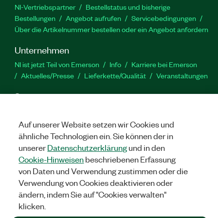
NI-Vertriebspartner
Bestellstatus und bisherige
Bestellungen
Angebot aufrufen
Servicebedingungen
Über die Artikelnummer bestellen oder ein Angebot anfordern
Unternehmen
NI ist jetzt Teil von Emerson
Info
Karriere bei Emerson
Aktuelles/Presse
Lieferkette/Qualität
Veranstaltungen
Support
Downloads
Produktdokumentation
Diskussionsforen
Produktaktivierung
Serviceanfrage stellen
Feedback
Auf unserer Website setzen wir Cookies und
zur Website
ähnliche Technologien ein. Sie können der in
unserer
Datenschutzerklärung
und in den
Cookie-Hinweisen
beschriebenen Erfassung
YouTube
Twitter
Facebook
Linked
In
von Daten und Verwendung zustimmen oder die
Verwendung von Cookies deaktivieren oder
ändern, indem Sie auf "Cookies verwalten"
©
2026
NATIONAL INSTRUMENTS CORP. ALLE RECHTE
klicken.
VORBEHALTEN.