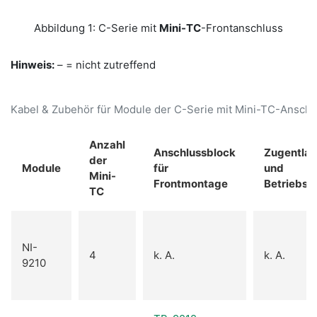
Abbildung 1: C-Serie mit
Mini-TC
-Frontanschluss
Hinweis:
– = nicht zutreffend
Kabel & Zubehör für Module der C-Serie mit Mini-TC-Anschl
Anzahl
Anschlussblock
Zugentlas
der
Module
für
und
Mini-
Frontmontage
Betriebss
TC
NI-
4
k. A.
k. A.
9210