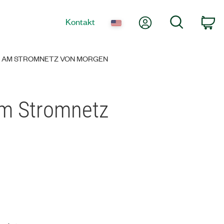
Mein Konto
Suche
Kontakt
Wa
E AM STROMNETZ VON MORGEN
am Stromnetz