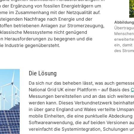
 der Ergänzung von fossilen Energieträgern um
eme im Zusammenhang mit der Netzqualität auf.
 steigenden Nachfrage nach Energie und der
Abbildung
nstoffen betriebenen Anlagen zur Stromerzeugung,
Übertragun
ss klassische Messsysteme nicht genügend
Menschen i
en Herausforderungen zu begegnen und die
erweiterte
ie Industrie gegenübersteht.
ein, damit
des Strom
Die Lösung
Da sich nur das beheben lässt, was auch gemess
National Grid UK einer Plattform – auf Basis des
C
Messungen bereitstellen und an das sich weiter
werden kann. Dieses Verbundnetzwerk beinhaltet
in über ganz England und Wales verteilte Umspann
mobile Einheiten, die eine punktuelle Abdeckung 
Softwareanwendung, die auf beiden Versionen ausg
vereinfacht die Systemintegration, Schulungen 