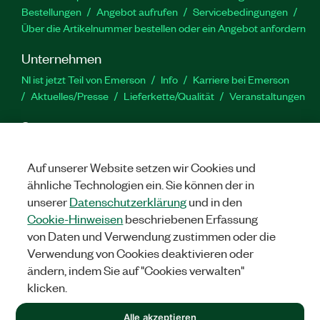
Bestellungen
Angebot aufrufen
Servicebedingungen
Über die Artikelnummer bestellen oder ein Angebot anfordern
Unternehmen
NI ist jetzt Teil von Emerson
Info
Karriere bei Emerson
Aktuelles/Presse
Lieferkette/Qualität
Veranstaltungen
Support
Downloads
Produktdokumentation
Diskussionsforen
Produktaktivierung
Serviceanfrage stellen
Feedback
Auf unserer Website setzen wir Cookies und
zur Website
ähnliche Technologien ein. Sie können der in
unserer
Datenschutzerklärung
und in den
Cookie-Hinweisen
beschriebenen Erfassung
YouTube
Twitter
Facebook
Linked
In
von Daten und Verwendung zustimmen oder die
Verwendung von Cookies deaktivieren oder
ändern, indem Sie auf "Cookies verwalten"
©
2026
NATIONAL INSTRUMENTS CORP. ALLE RECHTE
klicken.
VORBEHALTEN.
+1 877 388 1952
Alle akzeptieren