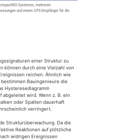
i CompactRIO-Systemen, mehreren
messungen und einem GPS-Empfänger für die
ssignaturen einer Struktur zu
en können durch eine Vielzahl von
Ereignissen reichen. Ähnlich wie
, bestimmen Bauingenieure die
 das Hysteresediagramm
bgeleitet wird. Wenn z. B. ein
lken oder Spalten dauerhaft
rscheinlich verringert.
nde Strukturüberwachung. Da die
ktive Reaktionen auf plötzliche
nach widrigen Ereignissen