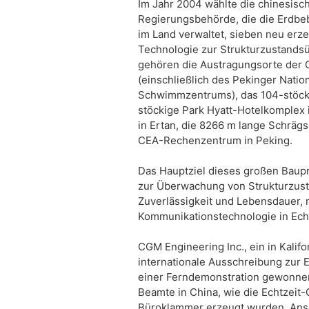
Im Jahr 2004 wählte die chinesisc
Regierungsbehörde, die die Erdb
im Land verwaltet, sieben neu erze
Technologie zur Strukturzustand
gehören die Austragungsorte der 
(einschließlich des Pekinger Natio
Schwimmzentrums), das 104-stöcki
stöckige Park Hyatt-Hotelkomplex
in Ertan, die 8266 m lange Schräg
CEA-Rechenzentrum in Peking.
Das Hauptziel dieses großen Baupro
zur Überwachung von Strukturzustan
Zuverlässigkeit und Lebensdauer, 
Kommunikationstechnologie in Echt
CGM Engineering Inc., ein in Kalif
internationale Ausschreibung zur E
einer Ferndemonstration gewonne
Beamte in China, wie die Echtzeit-
Büroklammer erzeugt wurden. Ans