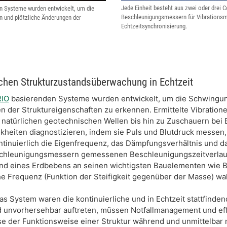
Jede Einheit besteht aus zwei oder dre
 Systeme wurden entwickelt, um die
Beschleunigungsmessern für Vibrations
n und plötzliche Änderungen der
Echtzeitsynchronisierung.
ichen Strukturzustandsüberwachung in Echtzeit
IO
basierenden Systeme wurden entwickelt, um die Schwingung
n der Struktureigenschaften zu erkennen. Ermittelte Vibration
 natürlichen geotechnischen Wellen bis hin zu Zuschauern bei 
kheiten diagnostizieren, indem sie Puls und Blutdruck messen
kontinuierlich die Eigenfrequenz, das Dämpfungsverhältnis und
hleunigungsmessern gemessenen Beschleunigungszeitverlauf a
 eines Erdbebens an seinen wichtigsten Bauelementen wie Ba
he Frequenz (Funktion der Steifigkeit gegenüber der Masse) wah
as System waren die kontinuierliche und in Echtzeit stattfinde
d unvorhersehbar auftreten, müssen Notfallmanagement und effe
se der Funktionsweise einer Struktur während und unmittelbar 