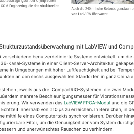
 Hauptaustragungsort der Olympischen
CGM Engineering, die den strukturellen
Auch die 240 m hohe Betonbogenstaumau
von LabVIEW überwacht.
 Strukturzustandsüberwachung mit LabVIEW und Comp
ei verschiedene benutzerdefinierte Systeme entwickelt, um d
 36-Kanal-Systeme in einer Client-Server-Architektur, gekaps
teme in Umgebungen mit hoher Luftfeuchtigkeit und bei Temper
Punkten an den sechs ausgewählten Standorten in ganz China e
estehen jeweils aus drei CompactRIO-Systemen, die zwei Modul
t außerdem mehrere Beschleunigungsmesser für Vibrationsmes
onisierung. Wir verwenden das
LabVIEW FPGA-Modul
und die GP
Echtzeit innerhalb von ±10 µs zu erreichen. In Bereichen, in 
me mithilfe eines Computertakts synchronisieren. Darüber hin
igurierbare Filter, um die Genauigkeit der vom System durchg
essern und unerwünschtes Rauschen zu verhindern.