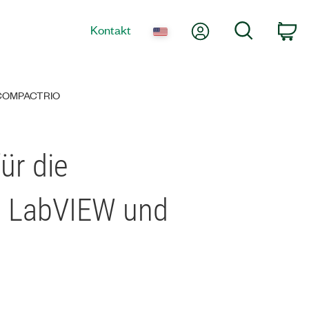
Mein Konto
Suche
Kontakt
Wa
 COMPACTRIO
ür die
I LabVIEW und