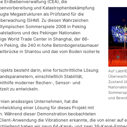
he Erdbebenverwaltung (CEA), die
ebenvorbereitung und Katastrophenbekämpfung
ugte Megastrukturen als Prüfstand für die
süberwachung (SHM). Zu diesen Wahrzeichen
Olympischen Sommerspiele 2008 in Peking
nalstadions und des Pekinger Nationalen
ge World Trade Center in Shanghai, der 66-
 in Peking, die 240 m hohe Betonbogenstaumauer
seilbrücke in Shantou und das vom Boden isolierte
jekts besteht darin, eine fortschrittliche Lösung
Auf LabVI
dsparametern, einschließlich Stabilität,
Überwachu
Zustand ü
mithilfe moderner Rechen-, Sensor- und
Nationalst
zeit zu entwickeln.
Sommerspie
und Bewoh
ornien ansässiges Unternehmen, hat die
ntwicklung einer Lösung für dieses Projekt mit
n. Während dieser Demonstration beobachteten
Client-Anwendung die Vibrationen erkannte, die von einer auf e
chließend haben wir neun 64-Kanal- und zwei 36-Kanal-Embe