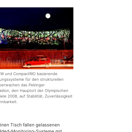
EW und CompactRIO basierende
ngssysteme für den strukturellen
berwachen das Pekinger
adion, den Hauptort der Olympischen
le 2008, auf Stabilität, Zuverlässigkeit
nbarkeit.
inen Tisch fallen gelassenen
dded-Monitoring-Systeme mit