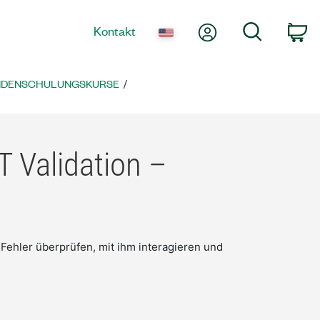
Mein Konto
Suche
Kontakt
Wa
NDENSCHULUNGSKURSE
 Validation –
f Fehler überprüfen, mit ihm interagieren und