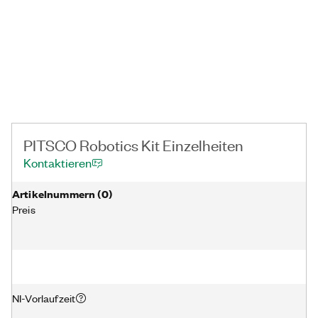
Modellbaugruppen: Rover-Fahrzeug-Baugruppe, Balance-
Arm-Baugruppe und Baugruppe für selbstausgleichenden
Roboter.
PITSCO Robotics Kit Einzelheiten
Kontaktieren
Artikelnummer​n
(
0
)
Preis
NI-Vorlaufzeit