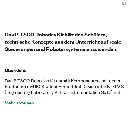
1/1
Das PITSCO Robotics Kit hilft den Schülern,
technische Konzepte aus dem Unterricht auf reale
Steuerungen und Robotersysteme anzuwenden.
Übersicht
Das PITSCO Robotics Kit enthält Komponenten, mit denen
Studenten myRIO Student Embedded Device oder NI ELVIS
(Engineering Laboratory Virtual Instrumentation Suite) mit
LabVIEW kombinieren können. Dieses Kit enthält über 300
Mehr anzeigen
mechanische Komponenten für den Aufbau von Baugruppen,
Sensoren und Aktoren, eine Motorplatine zum Anschluss aller
enthaltenen Sensoren und Aktoren sowie einen 10-Zellen-AA-
NiMH-Akku mit einem Ladegerät. Darüber hinaus enthält das
PITSCO Robotics Kit eine Bauanleitung mit Schritt-für-Schritt-
Anleitungen für den Einstieg und den Bau von drei