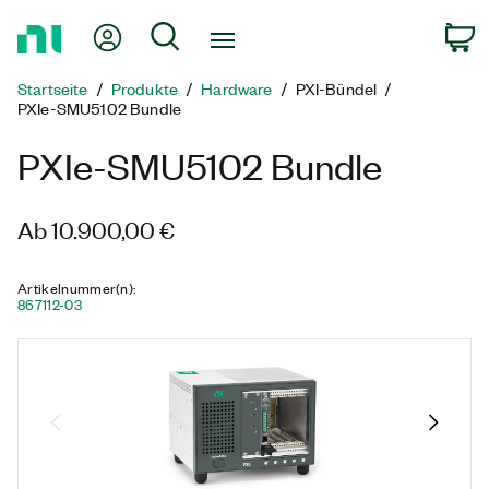
Zurück
Mein Konto
Suche
W
zur
Startseite
Startseite
Produkte
Hardware
PXI-Bündel
PXIe-SMU5102 Bundle
PXIe-SMU5102 Bundle
Ab 10.900,00 €
Artikelnummer(n)
:
867112-03