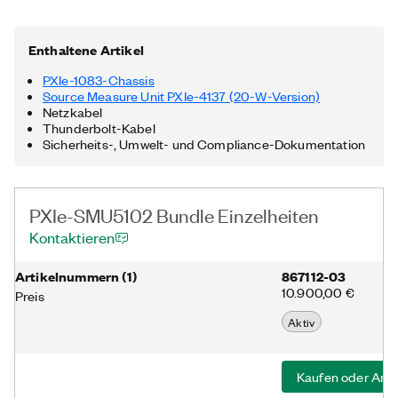
und einen integrierten Thunderbolt™ 3 MXI Express-Controller.
Darüber hinaus enthält das PXIe-SMU5102-Bundle ein
Thunderbolt-Kabel sowie ein Netzkabel. Thunderbolt ist eine
Enthaltene Artikel
Marke der Intel Corporation oder deren Tochterunternehmen in
den USA und/oder anderen Ländern.
PXIe-1083-Chassis
Source Measure Unit PXIe-4137 (20-W-Version)
Netzkabel
Thunderbolt-Kabel
Sicherheits-, Umwelt- und Compliance-Dokumentation
PXIe-SMU5102 Bundle Einzelheiten
Kontaktieren
Artikelnummer​n
(
1
)
867112-03
10.900,00 €
Preis
Aktiv
Kaufen oder Ang