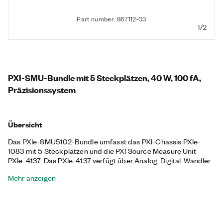
Part number: 867112-03
1/2
PXI-SMU-Bundle mit 5 Steckplätzen, 40 W, 100 fA,
Präzisionssystem
Übersicht
Das PXIe-SMU5102-Bundle umfasst das PXI-Chassis PXIe-
1083 mit 5 Steckplätzen und die PXI Source Measure Unit
PXIe-4137. Das PXIe-4137 verfügt über Analog-Digital-Wandler,
mit denen Sie hochpräzise Messungen für Anwendungen wie
Mehr anzeigen
Fertigungsprüfungen, Board-Level-Tests und
Laborcharakterisierungen mit Geräten wie ICs, PMICs und
RFICs sowie diskreten Bauelementen wie LEDs und optischen
Sende-Empfangs-Geräten. Das mitgelieferte Chassis verfügt
über alle Hybrid-Anschlüsse, 58 W Strom- und Kühlleistung