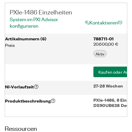
PXIe-1486 Einzelheiten
System im PXI Advisor
Kontaktieren
konfigurieren
Artikelnummer​n
(
6
)
788711-01
20.600,00 €
Preis
Aktiv
Kaufen oder Ang
27-28 Wochen
NI-Vorlaufzeit
PXIe-1486, 8 Eingä
Produktbeschreibung
DS90UB638 Deseri
Ressourcen