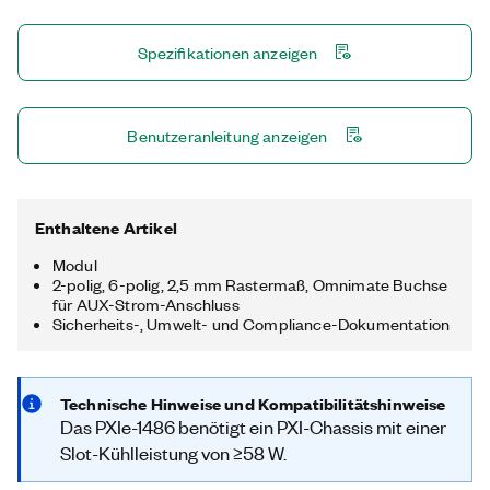
1486 eine Kombination aus FPD-Link™-Serialisierern und
Deserialisierern mit einem Xilinx-FPGA, um eine anpassbare
Spezifikationen anzeigen
FPD-Link™-Schnittstelle mit hohem Durchsatz auf PXI zu
bieten. Der im Lieferumfang enthaltene FlexRIO Treiber mit
LabVIEW - FPGA -Beispielen bietet Zugriff und Steuerung für
Power-over-Coax (PoC), I²C-Back-Channel-Kommunikation
Benutzeranleitung anzeigen
und General Purpose Input/Output (GPIO) auf den FPD-Link™-
Kanälen. Das PXIe-1486 eignet sich ideal für Anwendungen wie
Fahrzeugdatenprotokollierung, laborbasierte Wiedergabe oder
Hardware-in-the-Loop (HIL). FPD-Link ist eine Marke von
Texas Instruments.
Enthaltene Artikel
Modul
2-polig, 6-polig, 2,5 mm Rastermaß, Omnimate Buchse
für AUX-Strom-Anschluss
Sicherheits-, Umwelt- und Compliance-Dokumentation
Technische Hinweise und Kompatibilitätshinweise
Das PXIe-1486 benötigt ein PXI-Chassis mit einer
Slot-Kühlleistung von ≥58 W.