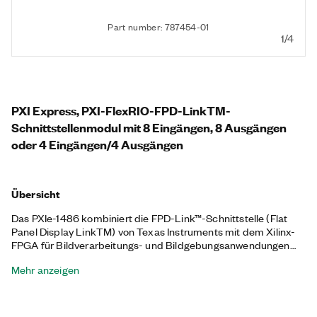
Part number: 787454-01
1/4
PXI Express, PXI-FlexRIO-FPD-LinkTM-
Schnittstellenmodul mit 8 Eingängen, 8 Ausgängen
oder 4 Eingängen/4 Ausgängen
Übersicht
Das PXIe-1486 kombiniert die FPD-Link™-Schnittstelle (Flat
Panel Display LinkTM) von Texas Instruments mit dem Xilinx-
FPGA für Bildverarbeitungs- und Bildgebungsanwendungen
mit hohem Durchsatz. Dieses Modul bietet eine digitale
Mehr anzeigen
Schnittstelle mit hohen Geschwindigkeiten für die Verwendung
und das Testen moderner Fahrerassistenzsysteme (ADAS) und
Kamerasensoren für das autonome Fahren (AD) sowie für
elektronische Steuergeräte (ECUs). Zusätzliche nutzt das PXIE-