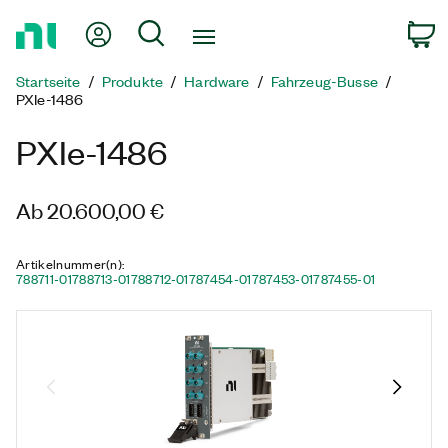
Zurück
Mein Konto
Suche
W
zur
Startseite
Startseite
Produkte
Hardware
Fahrzeug-Busse
PXIe-1486
PXIe-1486
Ab 20.600,00 €
Artikelnummer(n)
:
788711-01
788713-01
788712-01
787454-01
787453-01
787455-01