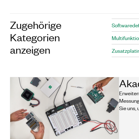
Zugehörige
Softwaredef
Kategorien
Multifunkti
anzeigen
Zusatzplati
Akad
Erweiter
Messunge
Sie uns,