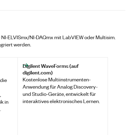
se NI‐ELVISmx/NI‐DAQmx mit LabVIEW oder Multisim.
riert werden.
Digilent WaveForms (auf
digilent.com)
Kostenlose Multiinstrumenten-
 die
Anwendung für Analog Discovery-
und Studio-Geräte, entwickelt für
,
interaktives elektronisches Lernen.
k in
.