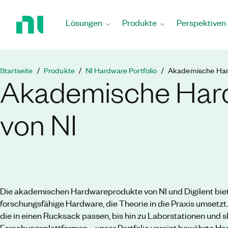
Zurück
zur
Lösungen
Produkte
Perspektiven
Startseite
Startseite
Produkte
NI Hardware Portfolio
Akademische Har
Akademische Har
von NI
Die akademischen Hardwareprodukte von NI und Digilent biet
forschungsfähige Hardware, die Theorie in die Praxis umsetzt
die in einen Rucksack passen, bis hin zu Laborstationen und 
Forschungsplattformen – unser Portfolio vereint bewährte Har