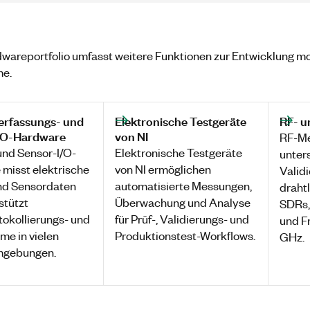
wareportfolio umfasst weitere Funktionen zur Entwicklung mo
e.
erfassungs- und
Elektronische Testgeräte
RF- u
/O-Hardware
von NI
RF-Me
nd Sensor-I/O-
Elektronische Testgeräte
unter
misst elektrische
von NI ermöglichen
Valid
nd Sensordaten
automatisierte Messungen,
drahtl
stützt
Überwachung und Analyse
SDRs,
okollierungs- und
für Prüf-, Validierungs- und
und F
me in vielen
Produktionstest-Workflows.
GHz.
mgebungen.