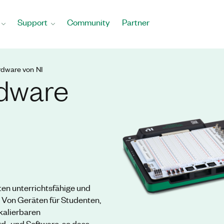
Support
Community
Partner
dware von NI
dware
en unterrichtsfähige und
. Von Geräten für Studenten,
skalierbaren
d- und Software, so dass