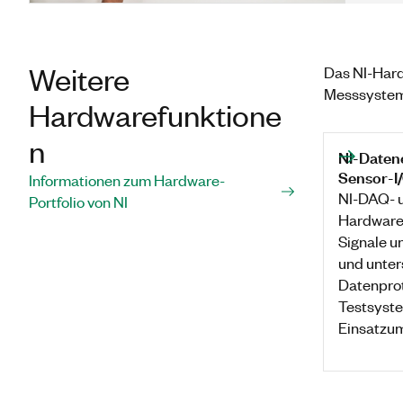
Weitere
Das NI-Hard
Messsystem
Hardwarefunktione
n
NI-Daten
Sensor-I
Informationen zum Hardware-
NI-DAQ- u
Portfolio von NI
Hardware 
Signale u
und unter
Datenprot
Testsyste
Einsatzu