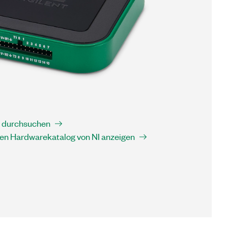
e durchsuchen
gen Hardwarekatalog von NI anzeigen