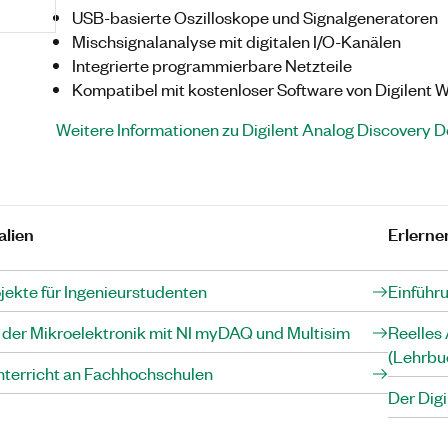
USB-basierte Oszilloskope und Signalgeneratoren
Mischsignalanalyse mit digitalen I/O-Kanälen
Integrierte programmierbare Netzteile
Kompatibel mit kostenloser Software von Digilent
Weitere Informationen zu Digilent Analog Discovery D
alien
Erlerne
kte für Ingenieurstudenten
Einführu
 der Mikroelektronik mit NI myDAQ und Multisim
Reelles 
(Lehrbuc
nterricht an Fachhochschulen
Der Digi