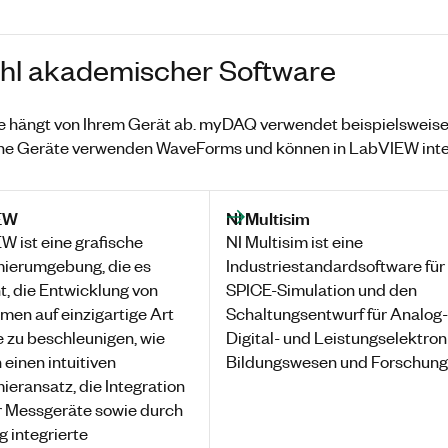
l akademischer Software
e hängt von Ihrem Gerät ab. myDAQ verwendet beispielswei
e Geräte verwenden WaveForms und können in LabVIEW integ
EW
NI Multisim
W ist eine grafische
NI Multisim ist eine
ierumgebung, die es
Industriestandardsoftware für
t, die Entwicklung von
SPICE-Simulation und den
men auf einzigartige Art
Schaltungsentwurf für Analog-
 zu beschleunigen, wie
Digital- und Leistungselektroni
h einen intuitiven
Bildungswesen und Forschung
eransatz, die Integration
r Messgeräte sowie durch
g integrierte