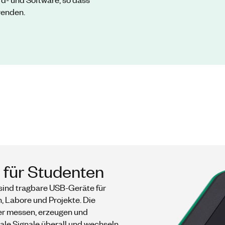
wenden.
 für Studenten
sind tragbare USB-Geräte für
 Labore und Projekte. Die
er messen, erzeugen und
eale Signale überall und wechseln