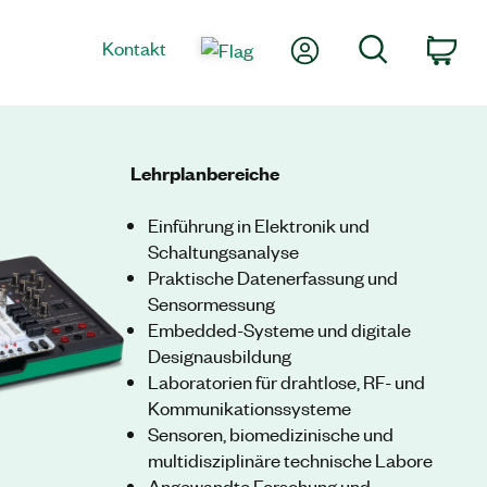
Mein Konto
Suche
Kontakt
War
Lehrplanbereiche
Einführung in Elektronik und
Schaltungsanalyse
Praktische Datenerfassung und
Sensormessung
Embedded-Systeme und digitale
Designausbildung
Laboratorien für drahtlose, RF- und
Kommunikationssysteme
Sensoren, biomedizinische und
multidisziplinäre technische Labore
Angewandte Forschung und