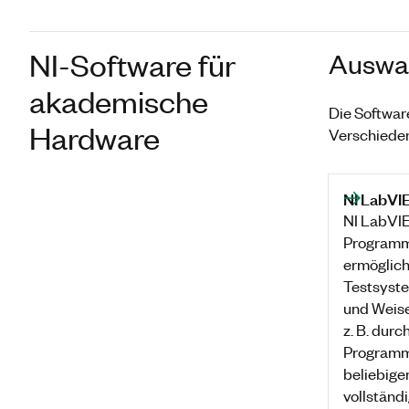
NI-Software für
Auswah
akademische
Die Softwar
Hardware
Verschieden
NI LabVI
NI LabVIE
Programm
ermöglich
Testsyste
und Weise
z. B. durc
Programmi
beliebige
vollständi