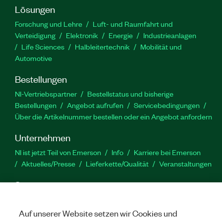
Lösungen
Forschung und Lehre
Luft- und Raumfahrt und
Verteidigung
Elektronik
Energie
Industrieanlagen
Life Sciences
Halbleitertechnik
Mobilität und
Automotive
Bestellungen
NI-Vertriebspartner
Bestellstatus und bisherige
Bestellungen
Angebot aufrufen
Servicebedingungen
Über die Artikelnummer bestellen oder ein Angebot anfordern
Unternehmen
NI ist jetzt Teil von Emerson
Info
Karriere bei Emerson
Aktuelles/Presse
Lieferkette/Qualität
Veranstaltungen
Support
Downloads
Produktdokumentation
Diskussionsforen
Produktaktivierung
Serviceanfrage stellen
Feedback
Auf unserer Website setzen wir Cookies und
zur Website