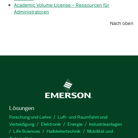
Academic Volume License – Ressourcen für
Administratoren
Nach oben
Lösungen
Forschung und Lehre
Luft- und Raumfahrt und
Verteidigung
Elektronik
Energie
Industrieanlagen
Life Sciences
Halbleitertechnik
Mobilität und
Automotive