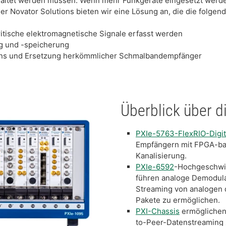
waltet werden müssen. Wenn mehr Funkgeräte eingesetzt werd
r Novator Solutions bieten wir eine Lösung an, die die folgend
ritische elektromagnetische Signale erfasst werden
g und -speicherung
ens und Ersetzung herkömmlicher Schmalbandempfänger
Überblick über d
PXIe-5763-FlexRIO-Digit
Empfängern mit FPGA-basi
Kanalisierung.
PXIe-6592
-Hochgeschwin
führen analoge Demodula
Streaming von analogen 
Pakete zu ermöglichen.
PXI-Chassis
ermöglichen 
to-Peer-Datenstreaming