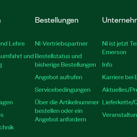
n
Bestellungen
Unterneh
und Lehre
NI-Vertriebspartner
NI ist jetzt Te
Emerson
aumfahrt und
Bestellstatus und
g
bisherige Bestellungen
Info
Angebot aufrufen
Karriere bei
Servicebedingungen
Aktuelles/P
lagen
Über die Artikelnummer
Lieferkette/Q
bestellen oder ein
es
Veranstaltu
Angebot anfordern
echnik