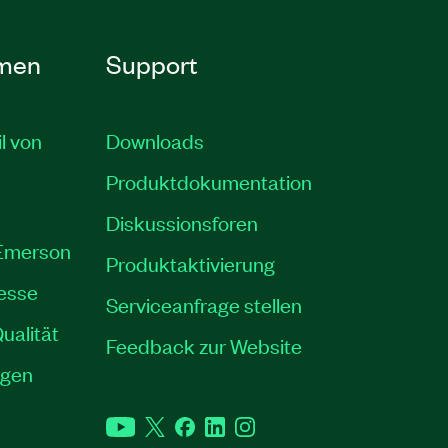
men
Support
il von
Downloads
Produktdokumentation
Diskussionsforen
 Emerson
Produktaktivierung
resse
Serviceanfrage stellen
ualität
Feedback zur Website
ngen
YouTube
Twitter
Facebook
LinkedIn
Instagram