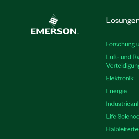
Lösunge
Forschung 
Luft- und R
Verteidigun
Elektronik
Energie
Industriean
Life Scienc
Halbleitert