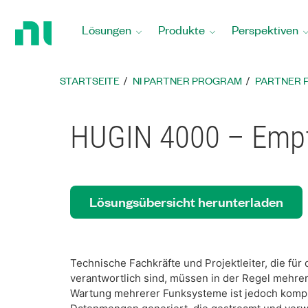
Zurück
zur
Lösungen
Produkte
Perspektiven
Startseite
STARTSEITE
NI PARTNER PROGRAM
PARTNER 
HUGIN 4000 – Empf
Lösungsübersicht herunterladen
Technische Fachkräfte und Projektleiter, die fü
verantwortlich sind, müssen in der Regel mehre
Wartung mehrerer Funksysteme ist jedoch komp