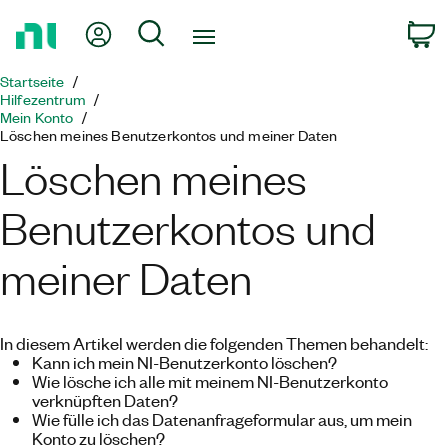
Zurück
Mein Konto
Suche
W
zur
Startseite
Startseite
Hilfezentrum
Mein Konto
Löschen meines Benutzerkontos und meiner Daten
Löschen meines
Benutzerkontos und
meiner Daten
In diesem Artikel werden die folgenden Themen behandelt:
Kann ich mein NI-Benutzerkonto löschen?
Wie lösche ich alle mit meinem NI-Benutzerkonto
verknüpften Daten?
Wie fülle ich das Datenanfrageformular aus, um mein
Konto zu löschen?