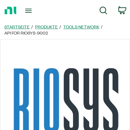
Zurück
W
Suche
zur
Startseite
STARTSEITE
PRODUKTE
TOOLS NETWORK
API FOR RIOSYS-9002