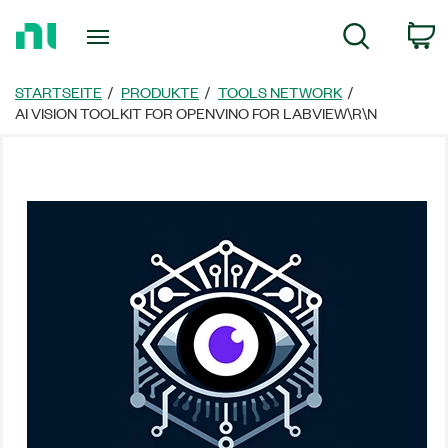
Zurück
W
Suche
zur
Startseite
STARTSEITE
PRODUKTE
TOOLS NETWORK
AI VISION TOOLKIT FOR OPENVINO FOR LABVIEW\R\N