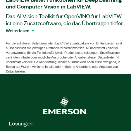
und Computer Vision in LabVIEW.
Das AI Vision Toolkit für OpenVINO für LabVIEW
ist eine Zusatzsoftware, die das Übertragen tiefer
neuronaler Netze in LabVIEW mit Hilfe des Open-
Weiterlesen
Source-Software-Toolkits OpenVINOTM
vereinfacht. Mit diesem Zusatzpaket können Sie
Für die auf dieser Seite genannten LabVIEW-Zusatzpakete von Drittanbietern sind
ausschließlich die jeweiligen Drittanbieter verantwortlich. NI übernimmt keinerlei
tiefe neuronale Netze für Bildverarbeitungs- und
Verantwortung für die Funktionsfähigkeit, Produktbeschreibungen, Spezifikationen,
visuelle Erkennungsanwendungen wie
verlinkten Inhalte oder mögliche Ansprüche oder Angaben dieser Drittanbieter. NI
übernimmt keinerlei Gewährleistung, weder ausdrücklich noch stillschweigend, in
Bildklassifizierung, Objekterkennung und
Bezug auf Waren, verlinkte Inhalte oder mögliche Ansprüche oder Angaben von
Bildsegmentierung konfigurieren und
Drittanbietern.
bereitstellen. Mit OpenVINOTM können Sie Deep-
Learning-Inferenzen auf Edge-Geräten
beschleunigen, wodurch der Bedarf an
Spezialwissen reduziert und die KI-Inferenz auf
Intel-Hardware verbessert wird. Diese optimierte
Leistung ist ideal für industrielle und kommerzielle
Anwendungen, bietet hohe
Lösungen
Verarbeitungsgeschwindigkeiten, geringe Latenz